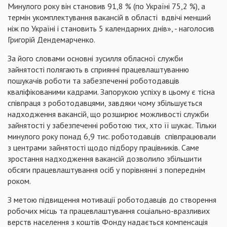
Минулого року він становив 91,8 % (по Україні 75,2 %), а
термін укомплектування вакансій в області вдвічі менший
ніж по Україні і становить 5 календарних днів», - наголосив
Григорій Дендемарченко.
За його словами основні зусилля обласної служби
зайнятості полягають в сприянні працевлаштуванню
пошукачів роботи та забезпеченні роботодавців
кваліфікованими кадрами. Запорукою успіху в цьому є тісна
співпраця з роботодавцями, завдяки чому збільшується
надходження вакансій, що розширює можливості служби
зайнятості у забезпеченні роботою тих, хто її шукає. Тільки
минулого року понад 6,9 тис. роботодавців співпрацювали
з центрами зайнятості щодо підбору працівників. Саме
зростання надходження вакансій дозволило збільшити
обсяги працевлаштування осіб у порівнянні з попереднім
роком.
З метою підвищення мотивації роботодавців до створення
робочих місць та працевлаштування соціально-вразливих
верств населення з коштів Фонду надається компенсація