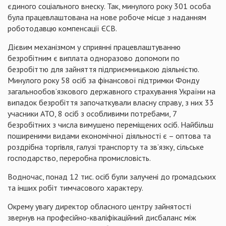
єдиного соціального внеску. Так, минулого року 301 особа
була працевлаштована на нове робоче місце з наданням
роботодавцю компенсації ЄСВ.
Дієвим механізмом у сприянні працевлаштуванню
безробітним є виплата одноразово допомоги по
безробіттю для зайняття підприємницькою діяльністю.
Минулого року 58 осіб за фінансової підтримки Фонду
загальнообов’язкового державного страхування України на
випадок безробіття започаткували власну справу, з них 33
учасники АТО, 8 осіб з особливими потребами, 7
безробітних з числа вимушено переміщених осіб. Найбільш
поширеними видами економічної діяльності є – оптова та
роздрібна торгівля, галузі транспорту та зв’язку, сільське
господарство, переробна промисловість.
Водночас, понад 12 тис. осіб були залучені до громадських
та інших робіт тимчасового характеру.
Окрему увагу директор обласного центру зайнятості
звернув на професійно-кваліфікаційний дисбаланс між