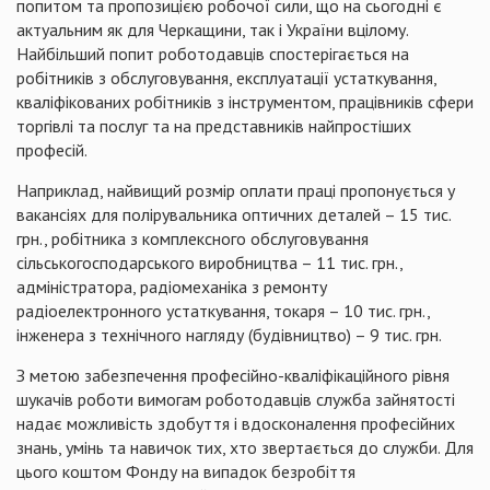
попитом та пропозицією робочої сили, що на сьогодні є
актуальним як для Черкащини, так і України вцілому.
Найбільший попит роботодавців спостерігається на
робітників з обслуговування, експлуатації устаткування,
кваліфікованих робітників з інструментом, працівників сфери
торгівлі та послуг та на представників найпростіших
професій.
Наприклад, найвищий розмір оплати праці пропонується у
вакансіях для полірувальника оптичних деталей – 15 тис.
грн., робітника з комплексного обслуговування
сільськогосподарського виробництва – 11 тис. грн.,
адміністратора, радіомеханіка з ремонту
радіоелектронного устаткування, токаря – 10 тис. грн.,
інженера з технічного нагляду (будівництво) – 9 тис. грн.
З метою забезпечення професійно-кваліфікаційного рівня
шукачів роботи вимогам роботодавців служба зайнятості
надає можливість здобуття і вдосконалення професійних
знань, умінь та навичок тих, хто звертається до служби. Для
цього коштом Фонду на випадок безробіття