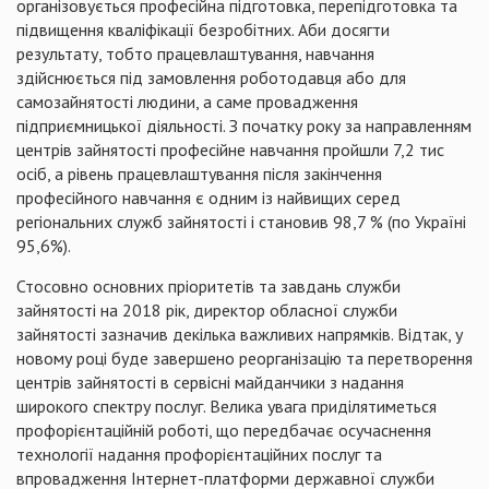
організовується професійна підготовка, перепідготовка та
підвищення кваліфікації безробітних. Аби досягти
результату, тобто працевлаштування, навчання
здійснюється під замовлення роботодавця або для
самозайнятості людини, а саме провадження
підприємницької діяльності. З початку року за направленням
центрів зайнятості професійне навчання пройшли 7,2 тис
осіб, а рівень працевлаштування після закінчення
професійного навчання є одним із найвищих серед
регіональних служб зайнятості і становив 98,7 % (по Україні
95,6%).
Стосовно основних пріоритетів та завдань служби
зайнятості на 2018 рік, директор обласної служби
зайнятості зазначив декілька важливих напрямків. Відтак, у
новому році буде завершено реорганізацію та перетворення
центрів зайнятості в сервісні майданчики з надання
широкого спектру послуг. Велика увага приділятиметься
профорієнтаційній роботі, що передбачає осучаснення
технології надання профорієнтаційних послуг та
впровадження Інтернет-платформи державної служби