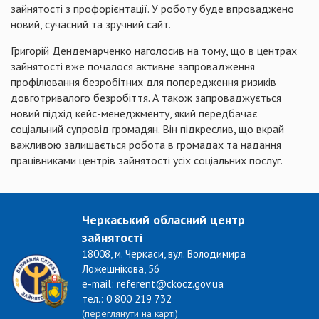
зайнятості з профорієнтації. У роботу буде впроваджено
новий, сучасний та зручний сайт.
Григорій Дендемарченко наголосив на тому, що в центрах
зайнятості вже почалося активне запровадження
профілювання безробітних для попередження ризиків
довготривалого безробіття. А також запроваджується
новий підхід кейс-менеджменту, який передбачає
соціальний супровід громадян. Він підкреслив, що вкрай
важливою залишається робота в громадах та надання
працівниками центрів зайнятості усіх соціальних послуг.
Черкаський обласний центр
зайнятості
18008, м. Черкаси, вул. Володимира
Ложешнікова, 56
e-mail: referent@ckocz.gov.ua
тел.: 0 800 219 732
(переглянути на карті)