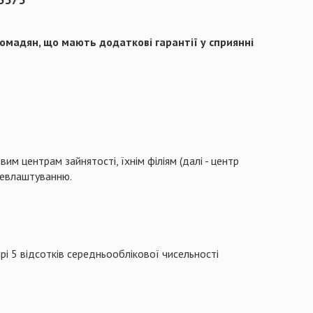
омадян, що мають додаткові гарантії у сприянні
м центрам зайнятості, їхнім філіям (далі - центр
ацевлаштуванню.
змірі 5 відсотків середньооблікової чисельності