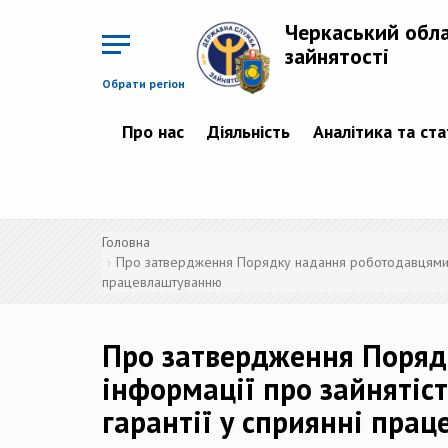
Перейти
до
Черкаський обл
основного
матеріалу
зайнятості
Обрати регіон
Про нас
Діяльність
Аналітика та ст
Головна
Про затвердження Порядку надання роботодавцями дер
працевлаштуванню
Про затвердження Поряд
інформації про зайнятіс
гарантії у сприянні пра