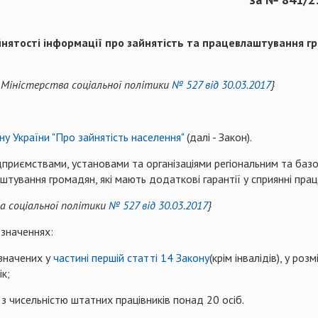
ятості інформації про зайнятість та працевлаштування гр
м Міністерства соціальної політики
№ 527 від 30.03.2017
}
ну України "Про зайнятість населення"
(далі - Закон).
риємствами, установами та організаціями регіональним та базови
аштування громадян, які мають додаткові гарантії у сприянні пр
ва соціальної політики
№ 527 від 30.03.2017
}
 значеннях:
значених у
частині першій статті 14 Закону
(крім інвалідів), у ро
к;
 з чисельністю штатних працівників понад 20 осіб.