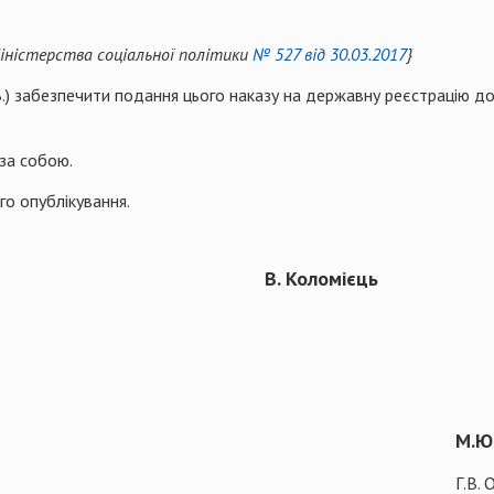
Міністерства соціальної політики
№ 527 від 30.03.2017
}
В.) забезпечити подання цього наказу на державну реєстрацію до
за собою.
го опублікування.
В. Коломієць
М.Ю
Г.В.