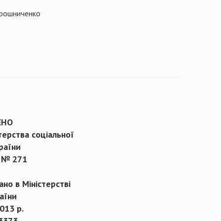
ірошниченко
ЕНО
терства соціальної
раїни
 № 271
но в Міністерстві
аїни
013 р.
3373