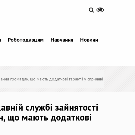
я
Роботодавцям
Навчання
Новини
ння громадян, що мають додаткові гарантії у сприянні
вній службі зайнятості
н, що мають додаткові