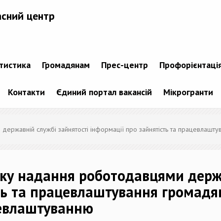
асний центр
атистика
Громадянам
Прес-центр
Профорієнтаці
Контакти
Єдиний портал вакансій
Мікрогранти
жавній службі зайнятості інформації про зайнятість та працевлаштува
ку надання роботодавцями держа
ть та працевлаштування громадя
цевлаштуванню