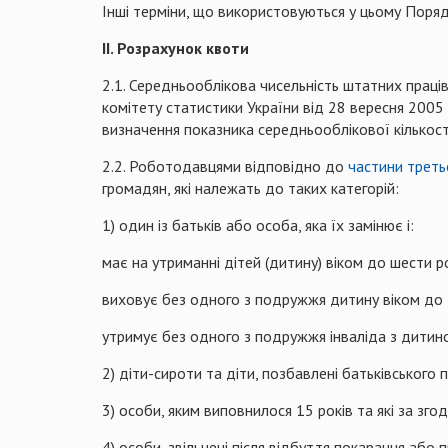
Інші терміни, що використовуються у цьому Поряд
ІІ. Розрахунок квоти
2.1. Середньооблікова чисельність штатних праці
комітету статистики України від 28 вересня 2005
визначення показника середньооблікової кількост
2.2. Роботодавцями відповідно до
частини треть
громадян, які належать до таких категорій:
1) один із батьків або особа, яка їх замінює і:
має на утриманні дітей (дитину) віком до шести ро
виховує без одного з подружжя дитину віком до 1
утримує без одного з подружжя інваліда з дитинств
2) діти-сироти та діти, позбавлені батьківського п
3) особи, яким виповнилося 15 років та які за зго
4) особи, звільнені після відбуття покарання або 