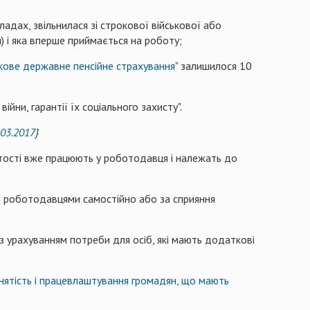
ладах, звільнилася зі строкової військової або
) і яка вперше приймається на роботу;
кове державне пенсійне страхування"
залишилося 10
ійни, гарантії їх соціального захисту".
.03.2017
}
ятості вже працюють у роботодавця і належать до
я роботодавцями самостійно або за сприяння
з урахуванням потреби для осіб, які мають додаткові
нятість і працевлаштування громадян, що мають