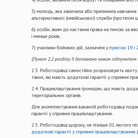
5) молодь, яка закінчила або припинила навчання 
альтернативної (невійськової) служби (протягом ш
6) особи, яким до настання права на пенсію за ві
і менше років;
7) учасники бойових дій, зазначені у
пунктах 19
і
{Пункт 2.2 розділу ІІ доповнено новим підпунктом
2.3. Роботодавці самостійно розраховують квоту 
таких, які мають додаткові гарантії у сприянні пра
2.4. Працевлаштування громадян, що мають додат
територіальних органів.
Для укомплектування вакансій роботодавці подают
гарантії у сприянні працевлаштуванню.
2.5. Роботодавці щороку, не пізніше 01 лютого пі
додаткові гарантії у сприянні працевлаштуванню
(