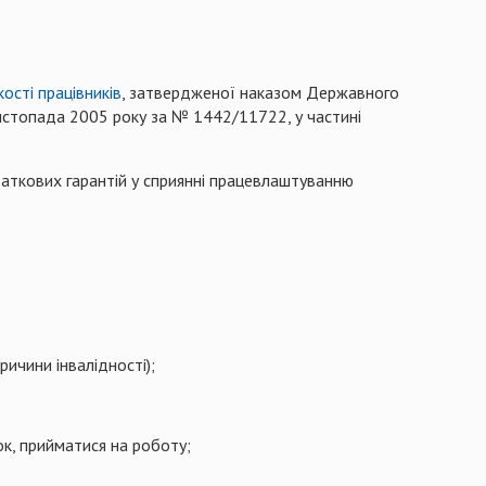
кості працівників
, затвердженої наказом Державного
листопада 2005 року за № 1442/11722, у частині
аткових гарантій у сприянні працевлаштуванню
ричини інвалідності);
ток, прийматися на роботу;