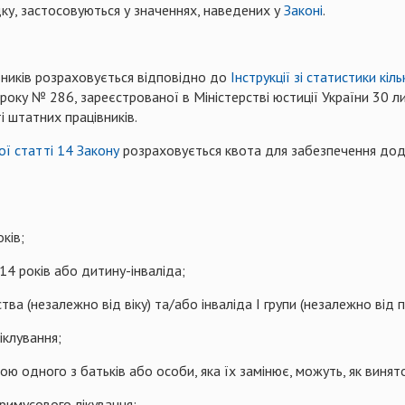
ку, застосовуються у значеннях, наведених у
Законі
.
вників розраховується відповідно до
Інструкції зі статистики кіль
 року № 286, зареєстрованої в Міністерстві юстиції України 30 
і штатних працівників.
ої статті 14 Закону
розраховується квота для забезпечення дод
ків;
4 років або дитину-інваліда;
а (незалежно від віку) та/або інваліда I групи (незалежно від п
іклування;
дою одного з батьків або особи, яка їх замінює, можуть, як виня
примусового лікування;