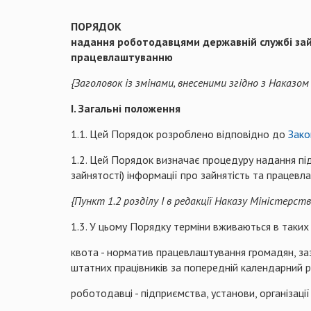
ПОРЯДОК
надання роботодавцями державній службі зайн
працевлаштуванню
{Заголовок із змінами, внесеними згідно з Наказо
І. Загальні положення
1.1. Цей Порядок розроблено відповідно до
Зако
1.2. Цей Порядок визначає процедуру надання підп
зайнятості) інформації про зайнятість та працевл
{Пункт 1.2 розділу І в редакції Наказу Міністерст
1.3. У цьому Порядку терміни вживаються в таких
квота - норматив працевлаштування громадян, за
штатних працівників за попередній календарний рі
роботодавці - підприємства, установи, організації