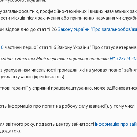
у загальноосвітніх, професійно-технічних і вищих навчальних зак
ести місяців після закінчення або припинення навчання чи служби
ком відповідно до статті 26
Закону України "Про загальнообов'яз
20
частини першої статті 6 Закону України "Про статус ветеранів в
 згідно з Наказом Міністерства соціальної політики
№ 527 від 30
з урахуванням чисельності громадян, які на умовах повної зайн
цевлаштуванню (крім інвалідів).
кові гарантії у сприянні працевлаштуванню, може здійснюватис
ь інформацію про попит на робочу силу (вакансії), у тому числі 
сля звітного року, подають центру зайнятості
інформацію про зай
додаток).