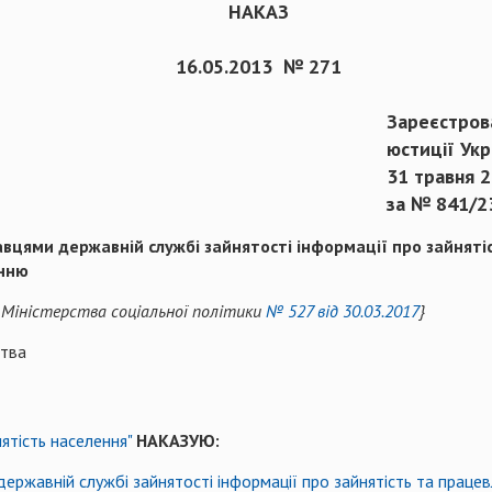
НАКАЗ
16.05.2013 № 271
Зареєстрова
юстиції Укр
31 травня 2
за № 841/2
цями державній службі зайнятості інформації про зайнят
анню
м Міністерства соціальної політики
№ 527 від 30.03.2017
}
ства
ятість населення"
НАКАЗУЮ:
державній службі зайнятості
інформації про зайнятість та праце