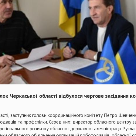
лок Черкаської області відбулося чергове засідання к
сті, заступник голови координаційного комітету Петро Шевченко 
давців та профспілки. Серед них: директор обласного центру з
регіонального розвитку обласної державної адміністрації Руслан
ки обласного об’єднання організацій роботодавців, обласної сл