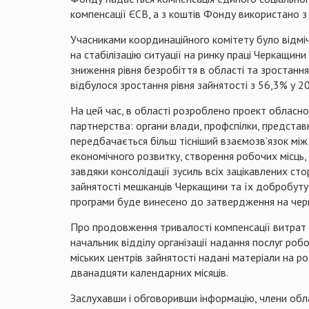
компенсації ЄСВ, а з коштів Фонду використано з 
Учасниками координаційного комітету було відмі
на стабілізацію ситуації на ринку праці Черкащи
зниження рівня безробіття в області та зростання 
відбулося зростання рівня зайнятості з 56,3% у 2
На цей час, в області розроблено проект обласно
партнерства: органи влади, профспілки, представн
передбачається більш тісніший взаємозв’язок між
економічного розвитку, створення робочих місць, 
завдяки консолідації зусиль всіх зацікавлених с
зайнятості мешканців Черкащини та їх добробуту
програми буде винесено до затвердження на черго
Про продовження тривалості компенсації витрат 
начальник відділу організації надання послуг ро
міських центрів зайнятості надані матеріали на
дванадцяти календарних місяців.
Заслухавши і обговоривши інформацію, члени обл