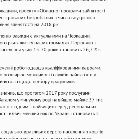
ркащини, проекту «Обласної програми зайнятості
єстрованих безробітних з числа внутрішньо
ння зайнятості на 2018 рік.
лення завжди є актуальними на Черкащині.
йного рівня життя наших громадян. Порівняно з
аселення у віці 15-70 років становить 56,7 %».
еченні роботодавців кваліфікованими кадрами.
 що розширює можливості служби зайнятості у
йнятості щодо підбору працівників.
дзначив, що протягом 2017 року послугами
. Загалом у минулому році надійшло майже 37 тис
бласті є одним з найвищих серед регіональних
сті вдвічі менший ніж по Україні і становить 5
соціально-вразливих верств населення з коштів
ове робоче місце з наданням роботодавцю