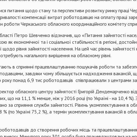
ися питання щодо стану та перспективи розвитку ринку праці Че
ивалості компенсації витрат роботодавцю на оплату праці заре
 роботи Черкаського обласного координаційного комітету сприя
області Петро Шевченко відзначив, що «Питання зайнятості насе
ою як економічної та і соціальної стабільності в регіоні, досто
 щодо рівня зайнятості населення. На цей час рівень зайнятості н
 потребують нагального вирішення на обласному рівні.
ягають в сприянні працевлаштуванню пошукачів роботи та забезп
ботодавцями, завдяки чому збільшується надходження вакансій,
о року понад 6,9 тис роботодавців співпрацювали з центрами за
иректор обласного центру зайнятості Григорій Дендемарченко ві
х, що на 11,1 % менше, ніж у 2016 році (по Україні - на 10,4 %)
вано за сприяння служби зайнятості. Рівень укомплектування в о
 % (по Україні 75,2 %), а термін укомплектування вакансій в обла
роботодавців до створення робочих місць та працевлаштування 
го внеску. Минулого року 301 особа була працевлаштована на н