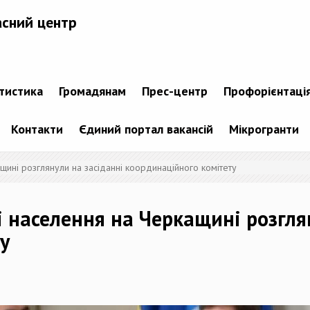
асний центр
атистика
Громадянам
Прес-центр
Профорієнтаці
Контакти
Єдиний портал вакансій
Мікрогранти
щині розглянули на засіданні координаційного комітету
 населення на Черкащині розглян
у