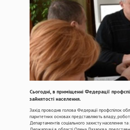
Сьогодні, в приміщенні Федерації профспі
зайнятості населення.
Захід проводив голова Федерації профспілок обла
паритетних основах представляють владу, робото
Департаментів соціального захисту населення та 
Держапраці в області Олена Лазарєва, представни