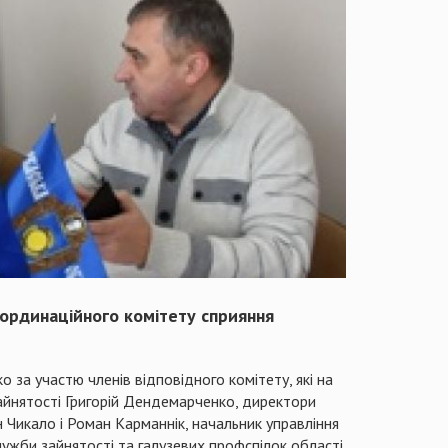
оординаційного комітету сприяння
за участю членів відповідного комітету, які на
айнятості Григорій Дендемарченко, директори
 Чикало і Роман Карманнік, начальник управління
ужби зайнятості та галузевих профспілок області.