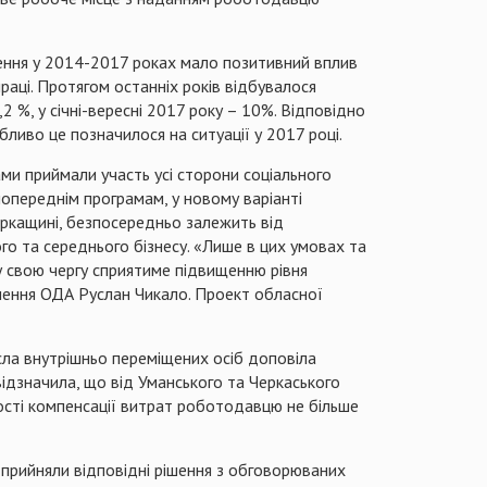
лення у 2014-2017 роках мало позитивний вплив
раці. Протягом останніх років відбувалося
,2 %, у січні-вересні 2017 року – 10%. Відповідно
бливо це позначилося на ситуації у 2017 році.
ами приймали участь усі сторони соціального
попереднім програмам, у новому варіанті
еркащині, безпосередньо залежить від
ого та середнього бізнесу. «Лише в цих умовах та
у свою чергу сприятиме підвищенню рівня
елення ОДА Руслан Чикало. Проект обласної
ла внутрішньо переміщених осіб доповіла
ідзначила, що від Уманського та Черкаського
ості компенсації витрат роботодавцю не більше
 прийняли відповідні рішення з обговорюваних