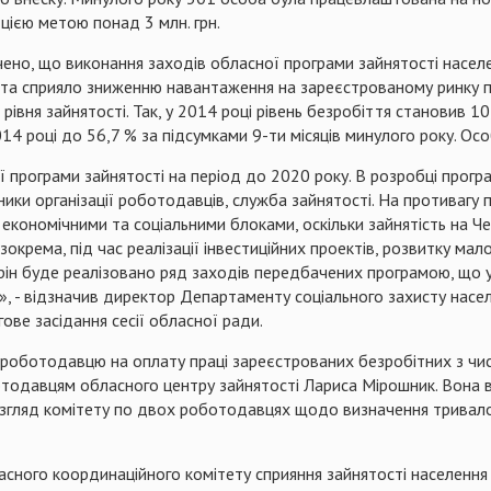
цією метою понад 3 млн. грн.
чено, що виконання заходів обласної програми зайнятості насе
ни та сприяло зниженню навантаження на зареєстрованому ринку п
рівня зайнятості. Так, у 2014 році рівень безробіття становив 10
014 році до 56,7 % за підсумками 9-ти місяців минулого року. Осо
ї програми зайнятості на період до 2020 року. В розробці прогр
ики організації роботодавців, служба зайнятості. На противагу 
 економічними та соціальними блоками, оскільки зайнятість на Ч
зокрема, під час реалізації інвестиційних проектів, розвитку мал
торін буде реалізовано ряд заходів передбачених програмою, що 
», - відзначив директор Департаменту соціального захисту нас
ве засідання сесії обласної ради.
роботодавцю на оплату праці зареєстрованих безробітних з чис
ботодавцям обласного центру зайнятості Лариса Мірошник. Вона в
 розгляд комітету по двох роботодавцях щодо визначення тривал
асного координаційного комітету сприяння зайнятості населення