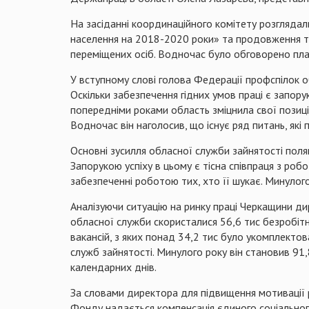
На засіданні координаційного комітету розглядал
населення на 2018-2020 роки» та продовження тр
переміщених осіб. Водночас було обговорено план
У вступному слові голова Федерації профспілок 
Оскільки забезпечення гідних умов праці є запорук
попередніми роками область зміцнила свої позиції
Водночас він наголосив, що існує ряд питань, які
Основні зусилля обласної служби зайнятості пол
Запорукою успіху в цьому є тісна співпраця з ро
забезпеченні роботою тих, хто її шукає. Минулог
Аналізуючи ситуацію на ринку праці Черкащини д
обласної служби скористалися 56,6 тис безробітни
вакансій, з яких понад 34,2 тис було укомплекто
служб зайнятості. Минулого року він становив 91,8
календарних днів.
За словами директора для підвищення мотивації 
Фонду надається компенсація єдиного соціально