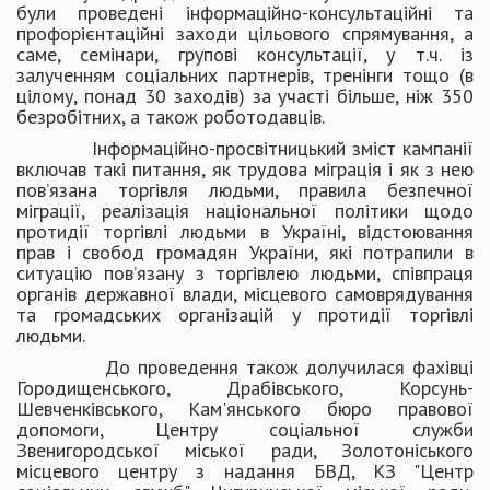
були проведені інформаційно-консультаційні та
профорієнтаційні заходи цільового спрямування, а
саме, семінари, групові консультації, у т.ч. із
залученням соціальних партнерів, тренінги тощо (в
цілому, понад 30 заходів) за участі більше, ніж 350
безробітних, а також роботодавців.
Інформаційно-просвітницький зміст кампанії
включав такі питання, як трудова міграція і як з нею
пов’язана торгівля людьми, правила безпечної
міграції, реалізація національної політики щодо
протидії торгівлі людьми в Україні, відстоювання
прав і свобод громадян України, які потрапили в
ситуацію пов’язану з торгівлею людьми, співпраця
органів державної влади, місцевого самоврядування
та громадських організацій у протидії торгівлі
людьми.
До проведення також долучилася фахівці
Городищенського, Драбівського, Корсунь-
Шевченківського, Кам'янського бюро правової
допомоги, Центру соціальної служби
Звенигородської міської ради, Золотоніського
місцевого центру з надання БВД, КЗ "Центр