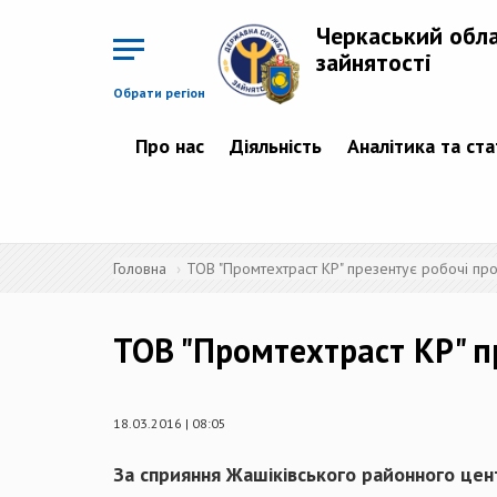
Перейти
до
Черкаський обл
основного
матеріалу
зайнятості
Обрати регіон
Про нас
Діяльність
Аналітика та ст
Головна
ТОВ "Промтехтраст КР" презентує робочі про
ТОВ "Промтехтраст КР" п
18.03.2016 | 08:05
За сприяння
Жашіківського
районного цент