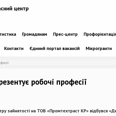
асний центр
атистика
Громадянам
Прес-центр
Профорієнтаці
Контакти
Єдиний портал вакансій
Мікрогранти
фесії
резентує робочі професії
ру зайнятості на
ТОВ «
Промтехтраст
КР»
відбувся «Д