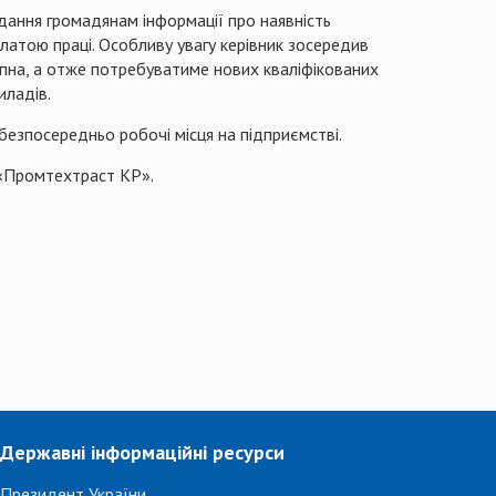
дання громадянам інформації про наявність
латою праці. Особливу увагу керівник зосередив
апна, а отже потребуватиме нових кваліфікованих
иладів.
безпосередньо
робочі
місця
на
підприємстві
.
«
Промтехтраст
КР».
Державні інформаційні ресурси
Президент України