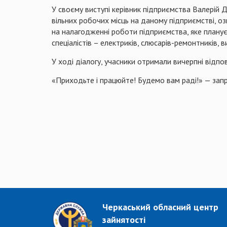
У своєму виступі керівник підприємства Валерій 
вільних робочих місць на даному підприємстві, 
на налагодженні роботи підприємства, яке плану
спеціалістів – електриків, слюсарів-ремонтників, 
У ході діалогу,
учасники
отримали
вичерпні
відпов
«
Приходьте
і
працюйте
!
Будемо
вам
раді
!» —
зап
Черкаський обласний центр
зайнятості