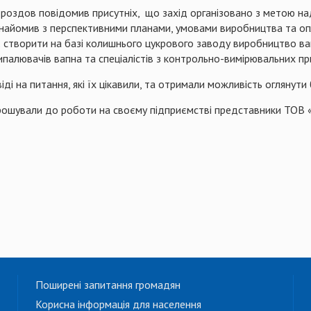
Дроздов повідомив присутніх,
що захід організовано з метою на
ознайомив з перспективними планами, умовами виробництва та оп
є створити на базі колишнього цукрового заводу виробництво в
випалювачів вапна та спеціалістів з контрольно-вимірювальних пр
іді
на
питання
, які їх
цікавили
, та
отримали
можливість
оглянути
рошували
до роботи на
своєму
п
ідприємстві
представники ТОВ 
Поширені запитання громадян
Корисна інформація для населення