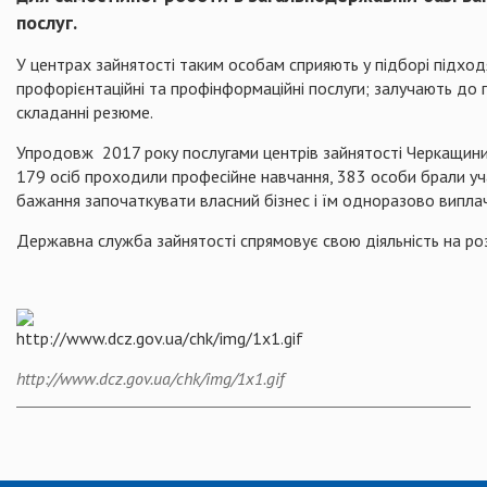
послуг.
У центрах зайнятості таким особам сприяють у підборі підход
профорієнтаційні та профінформаційні послуги; залучають до 
складанні резюме.
Упродовж 2017 року послугами центрів зайнятості Черкащини 
179 осіб проходили професійне навчання, 383 особи брали уча
бажання започаткувати власний бізнес і їм одноразово виплач
Державна служба зайнятості спрямовує свою діяльність на ро
http://www.dcz.gov.ua/chk/img/1x1.gif