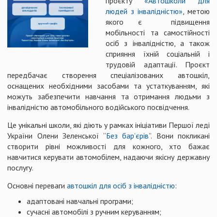
проєкту
«Автошколи для
людей з інвалідністю»
, метою
якого є підвищення
мобільності та самостійності
осіб з інвалідністю, а також
сприяння їхній соціальній і
трудовій адаптації. Проєкт
передбачає створення спеціалізованих автошкіл,
оснащених необхідними засобами та устаткуванням, які
можуть забезпечити навчання та отримання людьми з
інвалідністю автомобільного водійського посвідчення.
Це унікальні школи, які діють у рамках ініціативи Першої леді
України Олени Зеленської “
Без бар’єрів
”. Вони покликані
створити рівні можливості для кожного, хто бажає
навчитися керувати автомобілем, надаючи якісну державну
послугу.
Основні переваги
автошкіл для осіб з інвалідністю
:
адаптовані навчальні програми;
сучасні автомобілі з ручним керуванням;