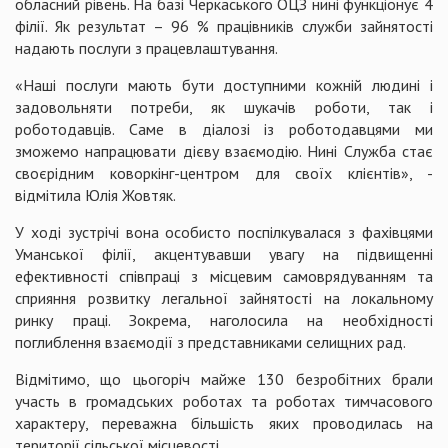
обласний рівень. На базі Черкаського ОЦЗ нині функціонує 4
філії. Як результат – 96 % працівників служби зайнятості
надають послуги з працевлаштування.
«Наші послуги мають бути доступними кожній людині і
задовольняти потреби, як шукачів роботи, так і
роботодавців. Саме в діалозі із роботодавцями ми
зможемо напрацювати дієву взаємодію. Нині Служба стає
своєрідним коворкінг-центром для своїх клієнтів», -
відмітила Юлія Жовтяк.
У ході зустрічі вона особисто поспілкувалася з фахівцями
Уманської філії, акцентувавши увагу на підвищенні
ефективності співпраці з місцевим самоврядуванням та
сприяння розвитку легальної зайнятості на локальному
ринку праці. Зокрема, наголосила на необхідності
поглиблення взаємодії з представниками селищних рад.
Відмітимо, що цьогоріч майже 130 безробітних брали
участь в громадських роботах та роботах тимчасового
характеру, переважна більшість яких проводилась на
території сільської місцевості.