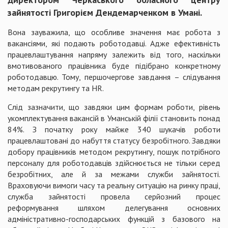
зайнятості Григорієм Дендемарченком в Умані.
Вона зауважила, що особливе значення має робота з
вакансіями, які подають роботодавці. Адже ефективність
працевлаштування напряму залежить від того, наскільки
вмотивованого працівника буде підібрано конкретному
роботодавцю. Тому, першочергове завдання – слідування
методам рекрутингу та HR.
Слід зазначити, що завдяки цим формам роботи, рівень
укомплектування вакансій в Уманській філії становить понад
84%. З початку року майже 340 шукачів роботи
працевлаштовані до набуття статусу безробітного. Завдяки
добору працівників методом рекрутингу, пошук потрібного
персоналу для роботодавців здійснюється не тільки серед
безробітних, але й за межами служби зайнятості.
Враховуючи вимоги часу та реальну ситуацію на ринку праці,
служба зайнятості провела серйозний процес
реформування шляхом делегування основних
адміністративно-господарських функцій з базового на