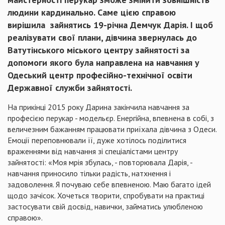
людини кардинально
. Саме цією справою
вирішила
зайнятись
19-річна Демчук Дарія. І щоб
реалізувати свої плани, дівчина звернулась до
Ватутінського
міського центру зайнятості за
допомоги якого була направлена на навчання у
Одеський центр професійно-технічної освіти
Державної служби зайнятості.
На
прикінці
2015 року Дарина закінчила навчання за
професією перукар - модельєр. Енергійна, впевнена в собі, з
величезним бажанням працювати приїхала дівчина з Одеси.
Емоції переповнювали її, дуже хотілось поділитися
враженнями від навчання зі спеціалістами центру
зайнятості: «Моя мрія збулась, - повторювала Дарія, -
навчання приносило тільки радість, натхнення і
задоволення. Я почуваю себе впевненою. Маю багато ідей
щодо зачісок. Хочеться творити, спробувати на практиці
застосувати свій досвід, навички, займатись улюбленою
справою».