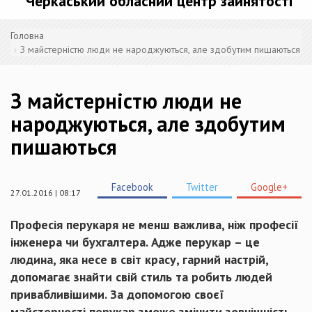
Черкаський обласний центр зайнятості
Головна
З майстерністю люди не народжуються, але здобутим пишаються
З майстерністю люди не
народжуються, але здобутим
пишаються
Facebook
Twitter
Google+
27.01.2016 | 08:17
Професія
перукаря
не менш
важлива
,
ніж
професії
інженера
чи
бухгалтера. Адже
перукар
–
це
людина
, яка
несе
в
св
іт
красу,
гарний настрій,
допомагає
знайти
свій стиль та
робить
людей
привабливішими
. За
допомогою
своєї
майстерності
перукар
зможе
змінити
зовнішність