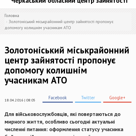
Черкаський обласний центр зайнятості
Головна
Золотоніський міськрайонний центр зайнятості пропонує
допомогу колишнім учасникам АТО
Золотоніський міськрайонний
центр зайнятості пропонує
допомогу колишнім
учасникам АТО
Facebook
Twitter
Google+
18.04.2016 | 08:05
Для військовослужбовців, які
повертаються
до
мирного життя, особливо
сьогодні
актуальні
численні
питання
:
оформлення
статусу
учасника