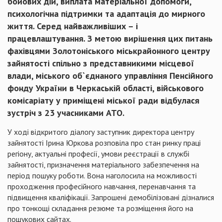
бойових
дій
,
виплата
матеріальної
допомоги,
психологічна
п
ідтримки та
адаптація
до мирного
життя.
Серед
найважливіших
– і
працевлаштування.
З
метою вирішення цих питань
фахівцями
Золотоніського міськрайонного центру
зайнятості
спільно
з
представникими
місцевої
влади
, міського
об`єднаного
управління
Пенсійного
фонду України в
Черкаській
області
, військового
комісаріату
у
приміщені
міської
ради
відбулася
зустріч
з 23
учасниками
АТО.
У
ході
відкритого
діалогу
заступник директора центру
зайнятості
Ірина
Юркова
розповіла
про стан ринку праці
регіону
, актуальні професії, умови
реєстрації
в
службі
зайнятості,
призначення
матеріального
забезпечення
на
період
пошуку роботи. Вона
наголосила
на можливості
проходження
професійного навчання,
перенавчання
та
п
ідвищення кваліфікації.
Запрошені
демобілізовані
дізналися
про
тонкощі
складання
резюме та розміщення
його
на
пошукових
сайтах.