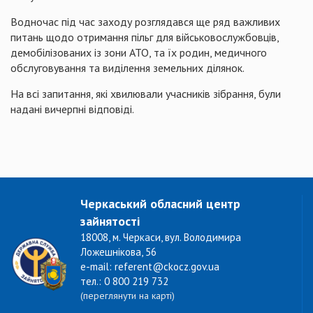
Водночас
п
ід
час заходу
розглядався
ще
ряд важливих
питань щодо отримання
пільг
для військовослужбовців,
демобілізованих із зони АТО, та їх родин,
медичного
обслуговування
та
виділення
земельних
ділянок
.
На
вс
і
запитання
, які
хвилювали
учасників
зібрання
, були
надані
вичерпні
відповіді
.
Черкаський обласний центр
зайнятості
18008, м. Черкаси, вул. Володимира
Ложешнікова, 56
e-mail: referent@ckocz.gov.ua
тел.: 0 800 219 732
(переглянути на карті)