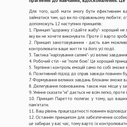
прагненні до навчання, вдосконалення. Це 
Для того, щоб мати змогу бути ефективним вам
займатися тим, що ви по-справжньому любите; отр
допоможуть 12 наступних принципів:
1. Принцип "щоранку з’їдайте жабу"- хороший не 
яку ви не хочете виконувати. Проте її варто зроб
2. Принцип занотовуванння - дасть вам можливіс
контролювати ваше життя та його усі події.
3. Тактика "нарізування салямі"- усі великі завданн
4. Робочий стіл - не "поле бою". Це хороший прин
5. Терпіння і контроль емоцій само по собі змож
6. Позитивний підхід до справ завжди повинен бу
7. Формування великих завдань блоками зможе ва
8. Делегування повноважень також має місце у за
9. Уміння сказати "ні" дається не всім легко, пр
10. Принцип Паретто полягає у тому, що ваших 
пам’ятати.
11. Ваш рівень працездатності повинен відповід
12. Останнім принципом для забезпечення особист
це забирає у вас час, тому варто їх контролювати