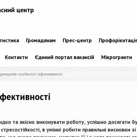
асний центр
атистика
Громадянам
Прес-центр
Профорієнтаці
Контакти
Єдиний портал вакансій
Мікрогранти
принципів особистої ефективності
ефективності
дко та якісно виконувати роботу, успішно досягати б
тресостійкості, в умінні робити правильні висновки зі