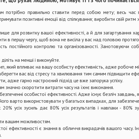
те, що рухає людиною, мотивує її і з чого починається
 потрібно правильно ставити перед собою мету; весь час п
имувати позитивні емоції від спілкування; виробити свій ритм 
лише для розвитку вашої ефективності, а й для загартування ха
ити в першу чергу, щоб вона не висіла у вас над головою протяго
ть постійного контролю та організованості. Занотовуючи собі
я діліть на менші і виконуйте.
цип, який впливає на вашу особисту ефективність, адже робоче мі
е вберегти вас від стресу та хвилювання тим самим підвищити еф
ти, адже гарно настроєний підхід це вже запорука успіху.
м значно скоротити витрати часу на їхнє виконання.
безпеченні особистої ефективності. Адже існує безліч завдань, 
оте його варто використовувати у багатьох випадках, для забезпеч
20% усіх зусиль дає 80% усіх результатів і навпаки - 80% з
ати вашим можливостям.
ої ефективності є знання в обличчя викрадачів вашого часу. Інт
.