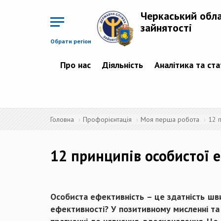
Перейти
до
Черкаський обл
основного
матеріалу
зайнятості
Обрати регіон
Про нас
Діяльність
Аналітика та ст
Головна
Профорієнтація
Моя перша робота
12 
12 принципів особистої 
Особиста ефективність – це здатність шви
ефективності? У позитивному мисленні та с