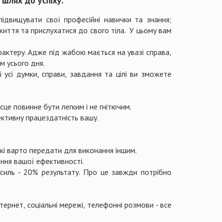
 шлях до успіху.
ідвищувати свої професійні навички та знання;
життя та прислухатися до свого тіла. У цьому вам
рактеру. Адже під жабою мається на увазі справа,
м усього дня.
 усі думки, справи, завдання та цілі ви зможете
сце повинне бути легким і не гнітючим.
ективну працездатність вашу.
які варто передати для виконання іншим.
ення вашої ефективності.
усиль - 20% результату. Про це завжди потрібно
ернет, соціальні мережі, телефонні розмови - все