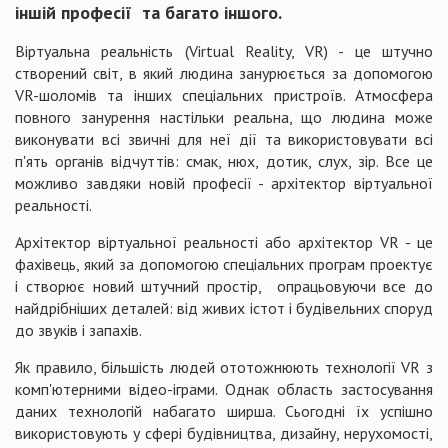
іншій професії та багато іншого.
Віртуальна реальність (Virtual Reality, VR) - це штучно
створений світ, в який людина занурюється за допомогою
VR-шоломів та інших спеціальних пристроїв. Атмосфера
повного занурення настільки реальна, що людина може
виконувати всі звичні для неї дії та використовувати всі
п'ять органів відчуттів: смак, нюх, дотик, слух, зір. Все це
можливо завдяки новій професії - архітектор віртуальної
реальності.
Архітектор віртуальної реальності або архітектор VR - це
фахівець, який за допомогою спеціальних програм проектує
і створює новий штучний простір, опрацьовуючи все до
найдрібніших деталей: від живих істот і будівельних споруд
до звуків і запахів.
Як правило, більшість людей ототожнюють технології VR з
комп'ютерними відео-іграми. Однак область застосування
даних технологій набагато ширша. Сьогодні їх успішно
використовують у сфері будівництва, дизайну, нерухомості,