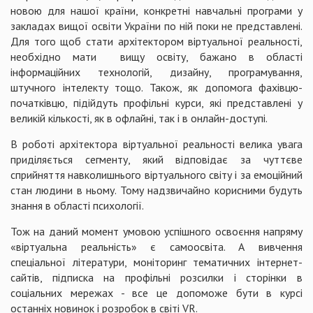
новою для нашої країни, конкретні навчальні програми у
закладах вищої освіти України по ній поки не представлені.
Для того щоб стати архітектором віртуальної реальності,
необхідно мати вищу освіту, бажано в області
інформаційних технологій, дизайну, програмування,
штучного інтелекту тощо. Також, як допомога фахівцю-
початківцю, підійдуть профільні курси, які представлені у
великій кількості, як в офлайні, так і в онлайн-доступі.
В роботі архітектора віртуальної реальності велика увага
приділяється сегменту, який відповідає за чуттєве
сприйняття навколишнього віртуального світу і за емоційний
стан людини в ньому. Тому надзвичайно корисними будуть
знання в області психології.
Тож на даний момент умовою успішного освоєння напряму
«віртуальна реальність» є самоосвіта. А вивчення
спеціальної літератури, моніторинг тематичних інтернет-
сайтів, підписка на профільні розсилки і сторінки в
соціальних мережах - все це допоможе бути в курсі
останніх новинок і розробок в світі VR.