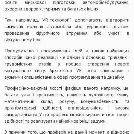
освіти, військової підготовки, автомобілебудування,
охорони здоров'я, туризму та багатьох інших.
Так, наприклад, VR-технології допомагають відтворити
симуляції водіння автомобіля або управління літаком,
проведення хірургічного втручання або участі в
віртуальному бою.
Придумування і продумування ідей, а також найкращих
способів їхньої реалізації - є одним з основних, тривалих і
трудомістких етапів в процесі створення нового
віртуального світу. Архітектор VR тісно співпрацює з
вузькими спеціалістами в сфері програмування та дизайну.
Професійно-важливі якості фахівця даного напрямку, це:
багата уява і креативність, наявність художнього смаку,
математичний склад розуму, комунікабельність та
організаторські здібності, відповідальність і висока
самоорганізація. У цій професії можна виразити свої творчі
здібності та реалізувати найнеймовірніші задуми.
З причини того, що професія на даний момент є відносно