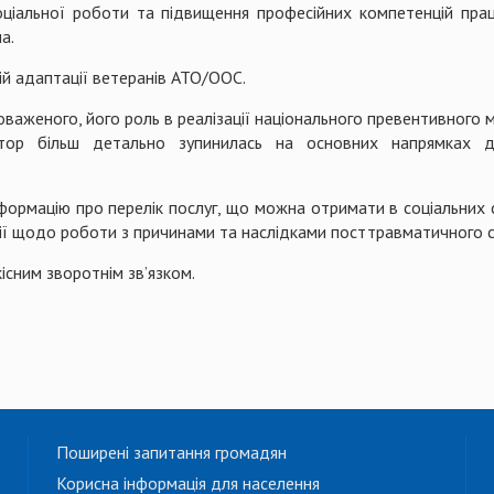
ціальної роботи та підвищення професійних компетенцій праці
а.
ій адаптації ветеранів АТО/ООС.
важеного, його роль в реалізації національного превентивного м
атор більш детально зупинилась на основних напрямках ді
ормацію про перелік послуг, що можна отримати в соціальних 
ї щодо роботи з причинами та наслідками посттравматичного 
існим зворотнім зв’язком.
Поширені запитання громадян
Корисна інформація для населення