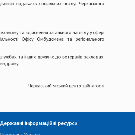
вників надавачів соціальних послуг Черкаського
еханізму та здійснення загального нагляду у сфері
яльності Офісу Омбудсмена та регіонального
службах та інших дружніх до ветеранів закладах.
синдрому.
Черкаський міський центр зайнятості
Державні інформаційні ресурси
Президент України