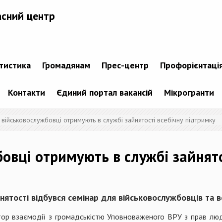
асний центр
атистика
Громадянам
Прес-центр
Профорієнтаці
Контакти
Єдиний портал вакансій
Мікрогранти
 військовослужбовці отримують в службі зайнятості всебічну підтримку
овці отримують в службі зайнято
нятості відбувся семінар для військовослужбовців та 
атор взаємодії з громадськістю Уповноваженого ВРУ з прав лю