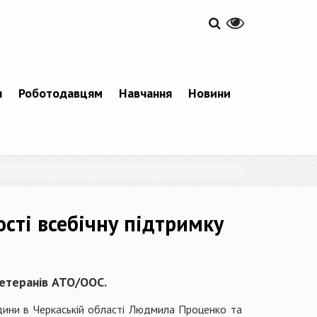
я
Роботодавцям
Навчання
Новини
сті всебічну підтримку
ветеранів АТО/ООС.
дини в Черкаській області Людмила Проценко та