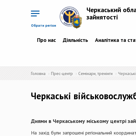
Перейти
до
Черкаський обл
основного
матеріалу
зайнятості
Обрати регіон
Про нас
Діяльність
Аналітика та ст
Головна
Прес-центр
Семінари, тренінги
Черкаські
Черкаські військовослужб
Днями в Черкаському міському центрі зай
На захід були запрошені регіональний координ