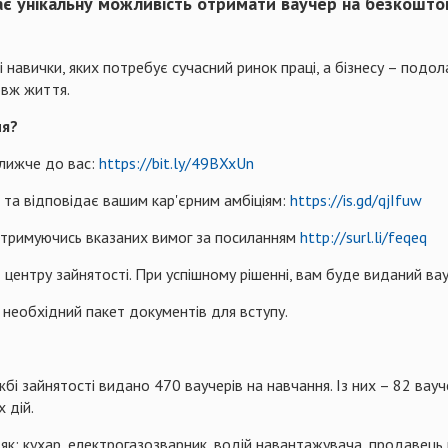
є унікальну можливість отримати ваучер на безкошто
 навички, яких потребує сучасний ринок праці, а бізнесу – подо
овж життя.
ня?
ближче до вас:
https://bit.ly/49BXxUn
ва та відповідає вашим кар'єрним амбіціям:
https://is.gd/qjIfuw
дотримуючись вказаних вимог за посиланням
http://surl.li/feqeq
д центру зайнятості. При успішному рішенні, вам буде виданий ва
 необхідний пакет документів для вступу.
ужбі зайнятості видано 470 ваучерів на навчання. Із них – 82 ва
 дій.
 як: кухар, електрогазозварник, водій навантажувача, продавець