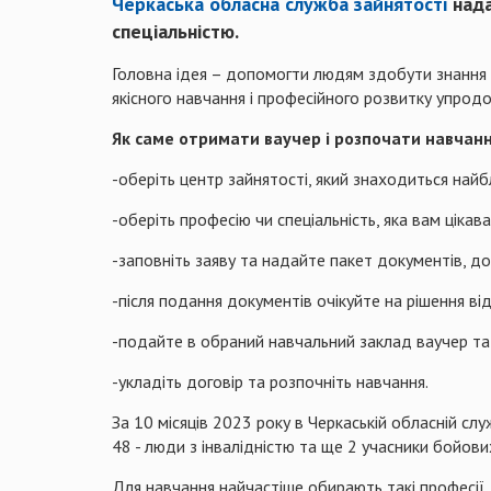
Черкаська обласна служба зайнятості
нада
спеціальністю.
Головна ідея – допомогти людям здобути знання і
якісного навчання і професійного розвитку упрод
Як саме отримати ваучер і розпочати навчан
-оберіть центр зайнятості, який знаходиться най
-оберіть професію чи спеціальність, яка вам ціка
-заповніть заяву та надайте пакет документів, 
-після подання документів очікуйте на рішення ві
-подайте в обраний навчальний заклад ваучер та
-укладіть договір та розпочніть навчання.
За 10 місяців 2023 року в Черкаській обласній сл
48 - люди з інвалідністю та ще 2 учасники бойових
Для навчання найчастіше обирають такі професії,