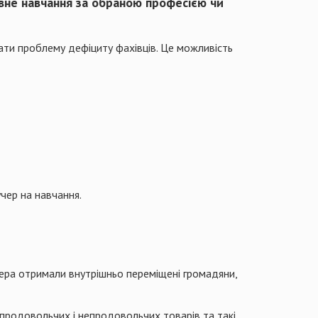
вне навчання за обраною професією чи
лати проблему дефіциту фахівців. Це можливість
учер на навчання.
учера отримали внутрішньо переміщені громадяни,
 продовольчих і непродовольчих товарів та такі