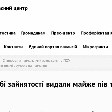
асний центр
атистика
Громадянам
Прес-центр
Профорієнтаці
Контакти
Єдиний портал вакансій
Мікрогранти
Співпраця з навчальними закладами та ПОУ
ів тисячі ваучерів на навчання
бі зайнятості видали майже пів т