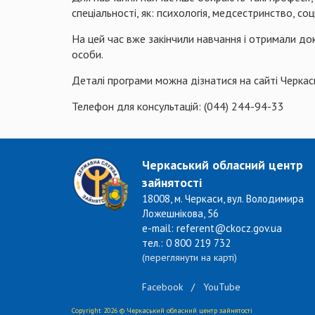
спеціальності, як: психологія, медсестринство, со
На цей час вже закінчили навчання і отримали док
особи.
Деталі програми можна дізнатися на сайті Черкас
Телефон для консультацій: (044) 244-94-33
Черкаський обласний центр
зайнятості
18008, м. Черкаси, вул. Володимира
Ложешнікова, 56
e-mail: referent@ckocz.gov.ua
тел.: 0 800 219 732
(переглянути на карті)
Facebook
/
YouTube
Copyright 2026 © Черкаський обласний центр зайнятості