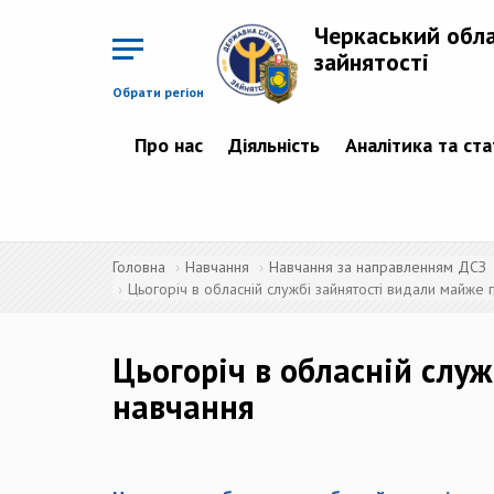
Перейти
до
Черкаський обл
основного
матеріалу
зайнятості
Обрати регіон
Про нас
Діяльність
Аналітика та ст
Головна
Навчання
Навчання за направленням ДСЗ
Цьогоріч в обласній службі зайнятості видали майже п
Цьогоріч в обласній служ
навчання