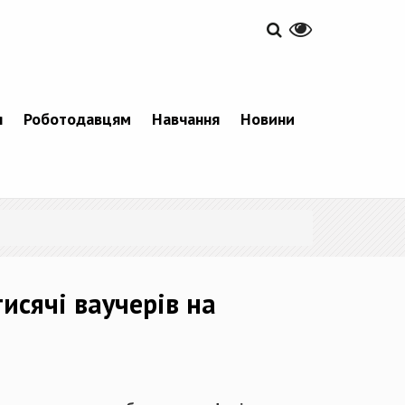
я
Роботодавцям
Навчання
Новини
исячі ваучерів на