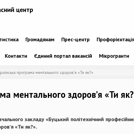
асний центр
атистика
Громадянам
Прес-центр
Профорієнтаці
Контакти
Єдиний портал вакансій
Мікрогранти
країнська програма ментального здоров’я «Ти як?»
ама ментального здоров’я «Ти як?
чального закладу «Буцький політехнічний професійний
ров’я «Ти як?».