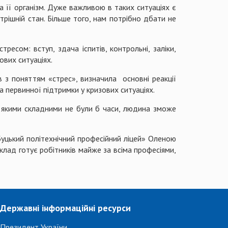
 її організм. Дуже важливою в таких ситуаціях є
ішній стан. Більше того, нам потрібно дбати не
ресом: вступ, здача іспитів, контрольні, заліки,
ових ситуаціях.
в з поняттям «стрес», визначила основні реакції
 первинної підтримки у кризових ситуаціях.
бо якими складними не були б часи, людина зможе
уцький політехнічний професійний ліцей» Оленою
клад готує робітників майже за всіма професіями,
Державні інформаційні ресурси
Президент України