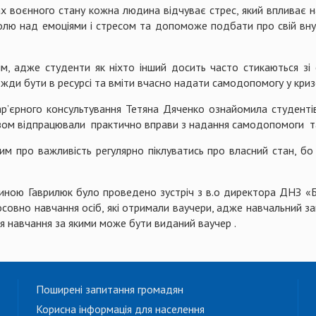
х воєнного стану кожна людина відчуває стрес, який впливає на
лю над емоціями і стресом та допоможе подбати про свій внутр
, адже студенти як ніхто інший досить часто стикаються зі ст
жди бути в ресурсі та вміти вчасно надати самодопомогу у криз
кар’єрного консультування Тетяна Дяченко ознайомила студенті
разом відпрацювали практично вправи з надання самодопомоги та
ншим про важливість регулярно піклуватись про власний стан, 
линою Гаврилюк було проведено зустріч з в.о директора ДНЗ «Б
совно навчання осіб, які отримали ваучери, адже навчальний за
для навчання за якими може бути виданий ваучер .
Поширені запитання громадян
Корисна інформація для населення