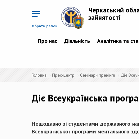
Перейти
до
Черкаський обл
основного
матеріалу
зайнятості
Обрати регіон
Про нас
Діяльність
Аналітика та ст
Головна
Прес-центр
Семінари, тренінги
Діє Всеу
Діє Всеукраїнська прогр
Нещодавно зі студентами державного нав
Всеукраїнської програми ментального здо