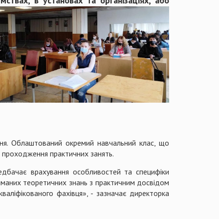
мствах, в установах та організаціях, або
ання. Облаштований окремий навчальний клас, що
 проходження практичних занять.
едбачає врахування особливостей та специфіки
иманих теоретичних знань з практичним досвідом
валіфікованого фахівця», - зазначає директорка