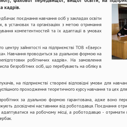
ної), фахової передвищої, вищої освіти, на підприє
а кадрів.
дбачає поєднання навчання осіб у закладах освіти
х, в установах та організаціях з метою отримання
ування компетентностей та їх адаптації в умовах
о центру зайнятості на підприємстві ТОВ «Еверс»
ка». Навчання проводиться за дуальною формою на
репідготовки робітничих кадрів». На замовлення
исла безробітних осіб, що перебувають на обліку в
ухачів, на підприємстві створені відповідні умови для навч
успішного проходження теоретичного курсу навчання та цех для
безробітних за дуальною формою гарантована, адже воно пер
джують досвідчені наставники від роботодавця. Поєднання отр
адаптуватися на робочому місці, а роботодавцю - отримати к
ербак.