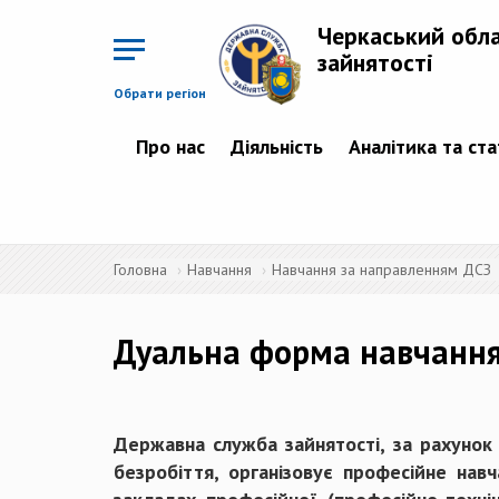
Перейти
до
Черкаський обл
основного
матеріалу
зайнятості
Обрати регіон
Про нас
Діяльність
Аналітика та ст
Головна
Навчання
Навчання за направленням ДСЗ
Дуальна форма навчання
Державна служба зайнятості, за рахунок
безробіття, організовує професійне нав