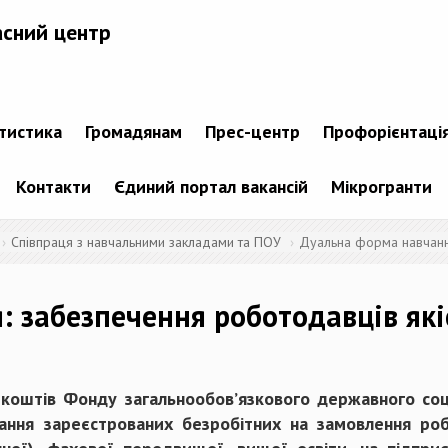
асний центр
атистика
Громадянам
Прес-центр
Профорієнтаці
Контакти
Єдиний портал вакансій
Мікрогранти
Співпраця з навчальними закладами та ПОУ
Дуальна форма навчанн
: забезпечення роботодавців як
 коштів Фонду загальнообов’язкового державного соц
чання зареєстрованих безробітних на замовлення ро