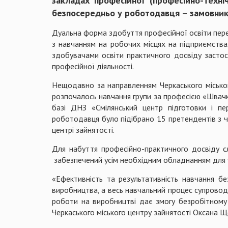
закладах професійної (професійно-техніч
безпосередньо у роботодавця – замовник
Дуальна форма здобуття професійної освіти пере
з навчанням на робочих місцях на підприємства
здобувачами освіти практичного досвіду застос
професійної діяльності.
Нещодавно за направленням Черкаського міськог
розпочалось навчання групи за професією «Швач
базі ДНЗ «Смілянський центр підготовки і пе
роботодавця було підібрано 15 претендентів з ч
центрі зайнятості.
Для набуття професійно-практичного досвіду сл
забезпечений усім необхідним обладнанням для 
«Ефективність та результативність навчання 
виробництва, а весь навчальний процес супрово
роботи на виробництві дає змогу безробітному 
Черкаського міського центру зайнятості Оксана Щ