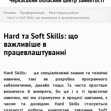
Черкаський обласний центр зайнятості
Головна
Профорієнтація
Моя перша робота
Hard та Soft Skills: що важливіше в працевлаштуванні
Hard та Soft Skills: що
важливіше в
працевлаштуванні
Hard Skills
:
це спеціалізовані знання та технічні
навички, такі як розробка програмного
забезпечення, дизайн тощо. Їх часто простіше
визначити й виміряти, бо це і є ті практичні
навички, які ми отримуємо в процесі навчання, з
часом та досвідом.
Н
ard
Skills
стосуються
здатності робити конкретне завдання.
Soft