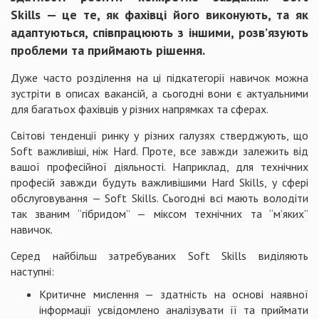
Skills
— це те, як фахівці його виконують, та як
адаптуються, співпрацюють з іншими, розв’язують
проблеми та приймають рішення.
Дуже часто розділення на ці підкатегорії навичок можна
зустріти в описах вакансій, а сьогодні вони є актуальними
для багатьох фахівців у різних напрямках та сферах.
Світові тенденції ринку у різних галузях стверджують, що
Soft важливіші, ніж Hard. Проте, все завжди залежить від
вашої професійної діяльності. Наприклад, для технічних
професій завжди будуть важливішими Hard Skills, у сфері
обслуговування — Soft Skills. Сьогодні всі мають володіти
так званим “гібридом” — міксом технічних та “м’яких”
навичок.
Серед найбільш затребуваних Soft Skills виділяють
наступні:
Критичне мислення — здатність на основі наявної
інформації усвідомлено аналізувати її та приймати