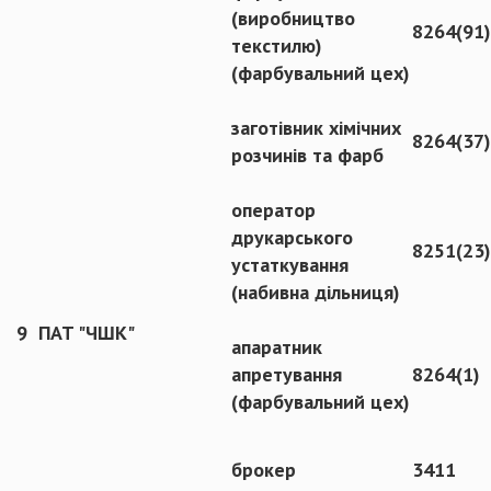
(виробництво
8264(91)
текстилю)
(фарбувальний цех)
заготівник хімічних
8264(37)
розчинів та фарб
оператор
друкарського
8251(23)
устаткування
(набивна дільниця)
9
ПАТ "ЧШК"
апаратник
апретування
8264(1)
(фарбувальний цех)
брокер
3411