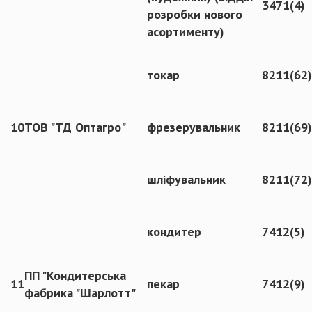
3471(4)
розробки нового
асортименту)
токар
8211(62)
10
ТОВ "ТД Оптагро"
фрезерувальник
8211(69)
шліфувальник
8211(72)
кондитер
7412(5)
ПП "Кондитерська
11
пекар
7412(9)
фабрика "Шарлотт"