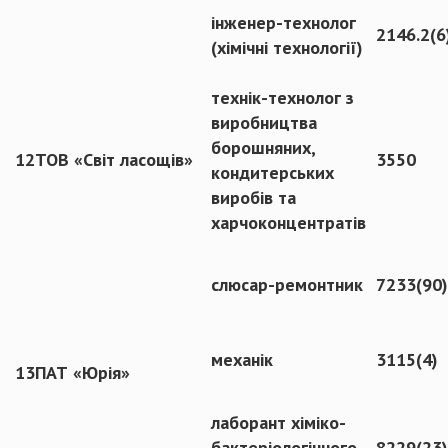
інженер-технолог
2146.2(6
(хімічні технології)
технік-технолог з
виробництва
борошняних,
12
ТОВ «Світ ласощів»
3550
кондитерських
виробів та
харчоконцентратів
слюсар-ремонтник
7233(90)
механік
3115(4)
13
ПАТ «Юрія»
лаборант хіміко-
бактеріологічного
8229(23)