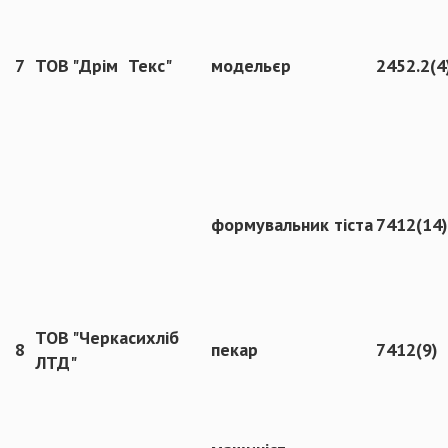
7
ТОВ "Дрім Текс"
модельєр
2452.2(4
формувальник тіста
7412(14)
ТОВ "Черкасихліб
8
пекар
7412(9)
ЛТД"