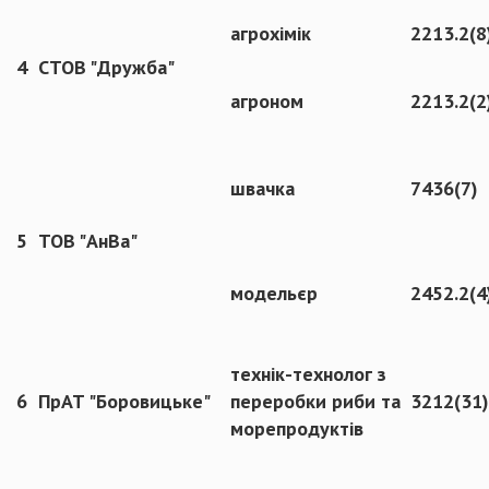
агрохімік
2213.2(8
4
СТОВ "Дружба"
агроном
2213.2(2
швачка
7436(7)
5
ТОВ "АнВа"
модельєр
2452.2(4
технік-технолог з
6
ПрАТ "Боровицьке"
переробки риби та
3212(31)
морепродуктів