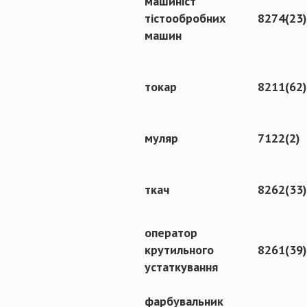
машиніст
тістообробних
8274(23)
машин
токар
8211(62)
муляр
7122(2)
ткач
8262(33)
оператор
крутильного
8261(39)
устаткування
фарбувальник