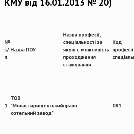
КМУ від 16.01.2013 № 20)
Назва професії,
№
спеціальності за
Код
з/
Назва ПОУ
якою є можливість
професії
п
проходження
спеціаль
стажування
ТОВ
1
"Монастирищенський
право
081
котельний завод"