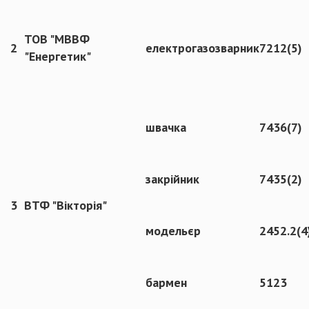
ТОВ "МВВФ
2
електрогазозварник
7212(5)
"Енергетик"
швачка
7436(7)
закрійник
7435(2)
3
ВТФ "Вікторія"
модельєр
2452.2(4
бармен
5123