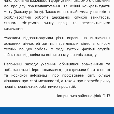
наголосила на важливості формування свідомого ставлення
до процесу працевлаштування та умінні конкретизувати
мету (бажану роботу). Також вона ознайомила учасників із
особливостями роботи державної служби зайнятості,
станом місцевого ринку праці та перспективними
вакансіями.
Учасники відпрацьовували різні вправи на визначення
основних цінностей життя, переглядали відео з описом
техніки пошуку роботи. У ході зустрічі фахівці служби
зайнятості відповіли на всі питання учасників заходу.
Наприкінці заходу учасники обмінялися враженнями та
побажаннями. Щиро зізнавалися, що отримали багато нової
та корисної інформації про професійний світ, більше
дізналися про свої можливості, а також про потреби ринку
праці в працівниках робітничих професій.
Чигиринська районна філія ОЦЗ