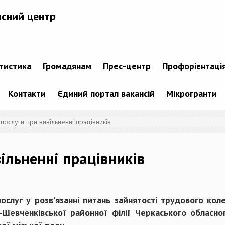
асний центр
атистика
Громадянам
Прес-центр
Профорієнтаці
Контакти
Єдиний портал вакансій
Мікрогранти
ослуги при вивільненні працівників
ільненні працівників
слуг у розв’язанні питань зайнятості трудового кол
нь-Шевченківської районної філії Черкаського обласн