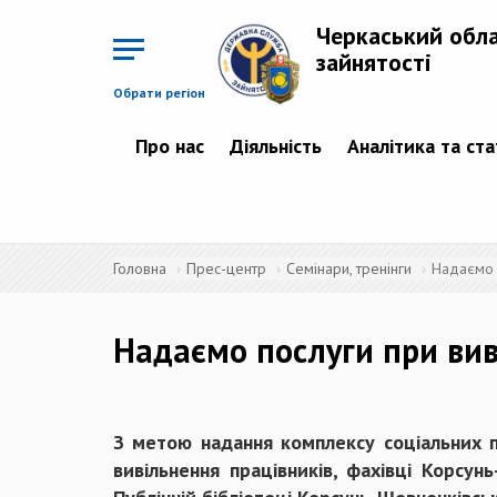
Перейти
до
Черкаський обл
основного
матеріалу
зайнятості
Обрати регіон
Про нас
Діяльність
Аналітика та ст
Головна
Прес-центр
Семінари, тренінги
Надаємо п
Надаємо послуги при вив
З метою надання комплексу соціальних по
вивільнення працівників, фахівці Корсу