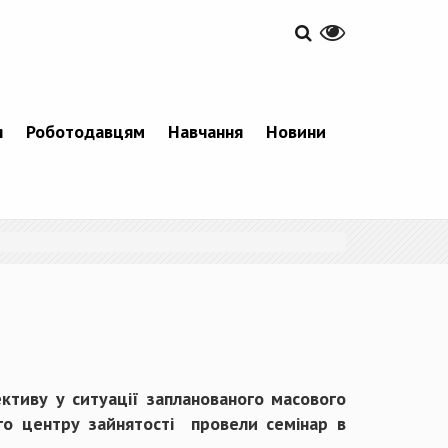
я
Роботодавцям
Навчання
Новини
ективу у ситуації запланованого масового
ого центру зайнятості провели семінар в