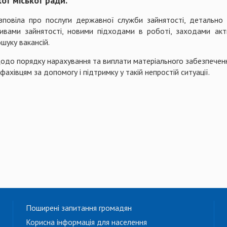
кої міської ради.
зповіла про послуги державної служби зайнятості, детально з
ивами зайнятості, новими підходами в роботі, заходами акт
шуку вакансій.
одо порядку нарахування та виплати матеріального забезпеченн
фахівцям за допомогу і підтримку у такій непростій ситуації.
Поширені запитання громадян
Корисна інформація для населення