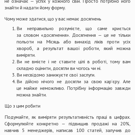
не означає — успіх у кожного свій. Просто потрібно його
знайти й надати йому форму.
Чому може здатися, що у вас немає досягнень
Ви неправильно розумієте, що саме криється
за словом «досягнення». Досягнення — це не тільки
польоти на Місяць або винахід ліків проти усіх
хвороб, а результат вашої роботи, який можна
виміряти.
Ви не вмієте і не ставите цілі в роботі, тому вам
складно оцінити, досягли ви чогось чи ні.
Ви несвідомо занижуєте свої заслуги.
Ви дійсно нічого не досягли за свою кар’єру. Але
це майже неможливо. Потрібну інформацію завжди
можна знайти.
Що з цим робити
Подумайте, як виміряти результативність праці в цифрах.
Сформулюйте конкретно — підвищив продажі на 20%,
навчив 5 менеджерів, написав 100 статей, залучив до