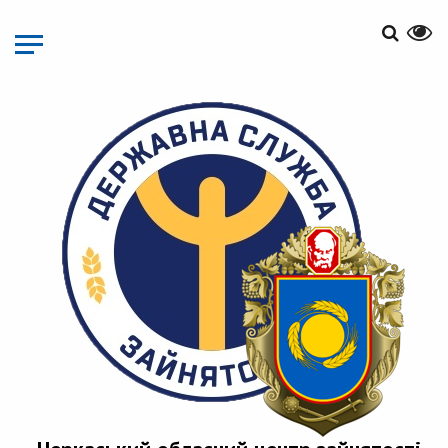
Перейти
до
основного
матеріалу