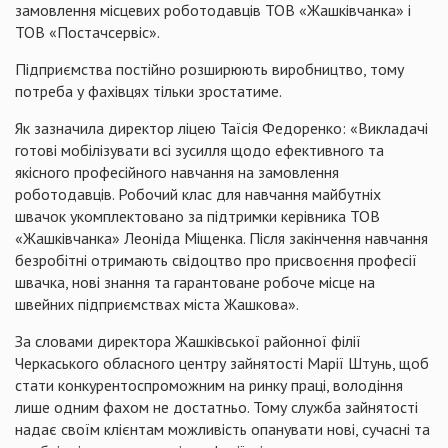
замовлення місцевих роботодавців ТОВ «Жашківчанка» і
ТОВ «Постачсервіс».
Підприємства постійно розширюють виробництво, тому
потреба у фахівцях тільки зростатиме.
Як зазначила директор ліцею Таїсія Федоренко: «Викладачі
готові мобілізувати всі зусилля щодо ефективного та
якісного професійного навчання на замовлення
роботодавців. Робочий клас для навчання майбутніх
швачок укомплектовано за підтримки керівника ТОВ
«Жашківчанка» Леоніда Міщенка. Після закінчення навчання
безробітні отримають свідоцтво про присвоєння професії
швачка, нові знання та гарантоване робоче місце на
швейних підприємствах міста Жашкова».
За словами директора Жашківської районної філії
Черкаського обласного центру зайнятості Марії Штунь, щоб
стати конкурентоспроможним на ринку праці, володіння
лише одним фахом не достатньо. Тому служба зайнятості
надає своїм клієнтам можливість опанувати нові, сучасні та