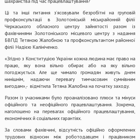
шахрайства під час працевлаштування?
Ці та інші питання з’ясовували безробітні на груповій
профконсультації в Золотоніській міськрайонній філії
Черкаського обласного центру зайнятості разом із
фахівчинями Золотоніського місцевого центру з надання
БВПД Тетяною Жалобною та профконсультантом районної
філії Надією Калініченко.
«Згідно з Конституцією України кожна людина має право на
працю, яку вона вільно обирає або на яку вільно
погоджується. Але ще чимало громадян живуть днем
нинішнім, надаючи перевагу тимчасовим сумнівним
вигодам»,- відмітила Тетяна Жалобна на початку заходу.
Разом із учасниками було проаналізовано плюси та мінуси
офіційного та неофіційного працевлаштування. Зокрема,
наголошено на перевагах офіційного працевлаштування,
економічних й соціальних гарантіях.
За словами фахівчині, відсутність офіційно оформлених
трудових відносин між роботодавцем і працівником