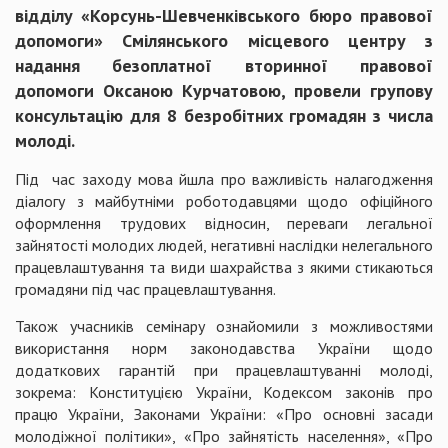
відділу «Корсунь-Шевченківського бюро правової
допомоги» Смілянського місцевого центру з
надання безоплатної вторинної правової
допомоги Оксаною Курчатовою, провели групову
консультацію для 8 безробітних громадян з числа
молоді.
Під час заходу мова йшла про важливість налагодження
діалогу з майбутніми роботодавцями щодо офіційного
оформлення трудових відносин, переваги легальної
зайнятості молодих людей, негативні наслідки нелегального
працевлаштування та види шахрайства з якими стикаються
громадяни під час працевлаштування.
Також учасників семінару ознайомили з можливостями
використання норм законодавства України щодо
додаткових гарантій при працевлаштуванні молоді,
зокрема: Конституцією України, Кодексом законів про
працю України, Законами України: «Про основні засади
молодіжної політики», «Про зайнятість населення», «Про