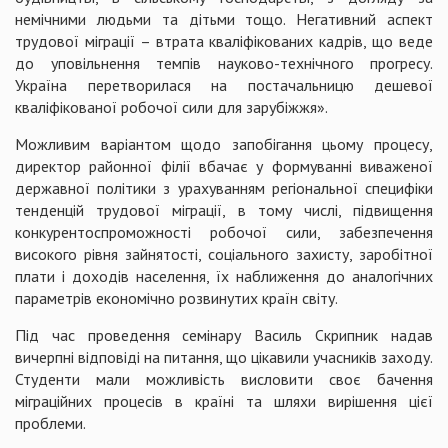
немічними людьми та дітьми тощо. Негативний аспект
трудової міграції – втрата кваліфікованих кадрів, що веде
до уповільнення темпів науково-технічного прогресу.
Україна перетворилася на постачальницю дешевої
кваліфікованої робочої сили для зарубіжжя».
Можливим варіантом щодо запобігання цьому процесу,
директор районної філії вбачає у формуванні виваженої
державної політики з урахуванням регіональної специфіки
тенденцій трудової міграції, в тому числі, підвищення
конкурентоспроможності робочої сили, забезпечення
високого рівня зайнятості, соціального захисту, заробітної
плати і доходів населення, їх наближення до аналогічних
параметрів економічно розвинутих країн світу.
Під час проведення семінару Василь Скрипник надав
вичерпні відповіді на питання, що цікавили учасників заходу.
Студенти мали можливість висловити своє бачення
міграційних процесів в країні та шляхи вирішення цієї
проблеми.