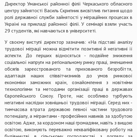
Директор Уманської районної філії Черкаського обласного
центру зайнятості Василь Скрипник висвітлив питання щодо
ролі державної служби зайнятості у міграційних процесах в
Україні на прикладі районної філії. У семінарі взяли участь
29 студентів, які навчаються в університеті.
У своєму виступі директор зазначив: «На підставі аналізу
трудової міграції можна відмітити позитивні й негативні її
аспекти. До перших відносяться - подвійне зниження
соціальної напруги на регіональному ринку праці, зменшення
обсягів зареєстрованого та прихованого безробіття,
адаптація наших співвітчизників до умов ринкової
економіки заможних країн, ознайомлення з новітніми
технологіями та методами організації праці в державах
Європейського Союзу. Проте, нас особливо турбують
негативні наслідки зовнішньої трудової міграції. Серед них -
тимчасова втрата державою певної частини трудового
потенціалу, а мігрантами - професійних навиків за здобутою
освітою. Адже, за кордоном наші громадяни, навіть з вищою
освітою, виконують переважно некваліфіковану роботу на
будівництві, в сільському господарстві, з догляду за