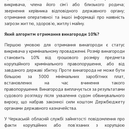
викривача, члена його сім’ї або близького родича;
звернення керівника відповідного державного органу;
отримання оперативної та іншої інформації про наявність
загрози життю, здоров’ю, житлу і майну.
Який алгоритм отримання винагороди 10%?
Першою умовою для отримання винагороди є статус
викривача у кримінальному провадженні. Розмір винагороди
становить 10% від грошового розміру предмета
корупційного кримінального правопорушення, або від
завданого державі збитку. Проте винагорода не може бути
більшою за 3000 мінімальних заробітних плат,
встановлених на час вчинення такого
правопорушення. Винагорода виплачується за результатами
судового розгляду після ухвалення судом обвинувального
вироку, що набрав законної сили коштом Держбюджету
органами державного казначейства.
У Черкаській обласній службі зайнятості повідомлення про
факти корупційних або пов’язаних з корупцією