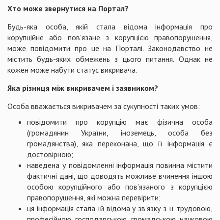
Хто може звернутися на Портал?
Будь-яка особа, якій стала відома інформація про
корупційне або пов’язане з корупцією правопорушення,
може повідомити про це на Порталі. Законодавство не
містить будь-яких обмежень з цього питання. Однак не
кожен може набути статус викривача.
Яка різниця між викривачем і заявником?
Особа вважається викривачем за сукупності таких умов:
повідомити про корупцію має фізична особа
(громадянин України, іноземець, особа без
громадянства), яка переконана, що її інформація є
достовірною;
наведена у повідомленні інформація повинна містити
фактичні дані, що доводять можливе вчинення іншою
особою корупційного або пов’язаного з корупцією
правопорушення, які можна перевірити;
ця інформація стала їй відома у зв’язку з її трудовою,
професійною, господарською, громадською, науковою