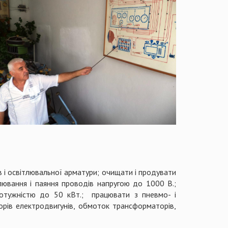
в і освітлювальної арматури; очищати і продувати
лювання і паяння проводів напругою до 1000 В.;
 потужністю до 50 кВт.; працювати з пневмо- і
торів електродвигунів, обмоток трансформаторів,