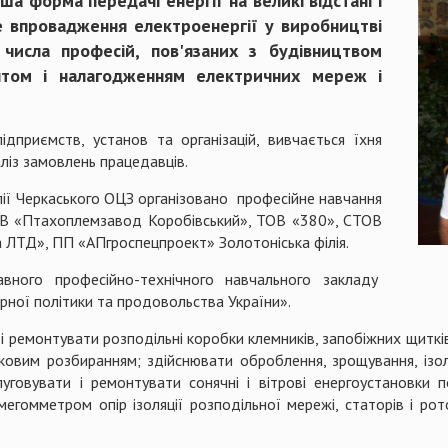
ша форма передачі енергії на великі відстані і
е впровадження електроенергії у виробництві
числа професій, пов'язаних з будівництвом
онтом і налагодженням електричних мереж і
дприємств, установ та організацій, вивчається їхня
ліз замовлень працедавців.
ілії Черкаського ОЦЗ організовано професійне навчання
ОВ «Птахоплемзавод Коробівський», ТОВ «380», СТОВ
 ЛТД», ПП «АПгроспецпроект» Золотоніська філія.
вного професійно-технічного навчального закладу
рної політики та продовольства України».
 і ремонтувати розподільні коробки клемників, запобіжних щиткі
ковим розбиранням; здійснювати оброблення, зрощування, ізо
луговувати і ремонтувати сонячні і вітрові енергоустановки
егомметром опір ізоляції розподільної мережі, статорів і ро