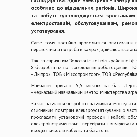
господарства. Адже електрика - найзручні
особливо до віддалених регіонів. Широк
та побуті супроводжується зростанням 
електростанцій, обслуговуванням, рем
устаткування.
Саме тому постійно проводиться опитування пі
перспективна потреба в кадрах, здійснюється ана
Так, за сприянням Золотоніської міськрайонної ф
8 безробітних на замовлення роботодавців: Т
«Дніпро», ТОВ «М’ясопромторг», ТОВ «Республіка
Навчання тривало 5,5 місяців на базі Держа
«Черкаський навчальний центр» Міністерства агра
За час навчання безробітні навчилися: монтувати
стисненим повітрям електроустаткування з част
прокладати установочні проводи і кабелі; обс
електроінструментом; перевіряти і вимірювати м
вводів і виводів кабелів та багато ін.