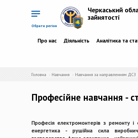
Перейти
до
Черкаський обл
основного
матеріалу
зайнятості
Обрати регіон
Про нас
Діяльність
Аналітика та ст
Головна
Навчання
Навчання за направленням ДСЗ
Професійне навчання - ст
Професія електромонтерів з ремонту і 
енергетика - рушійна сила виробничо