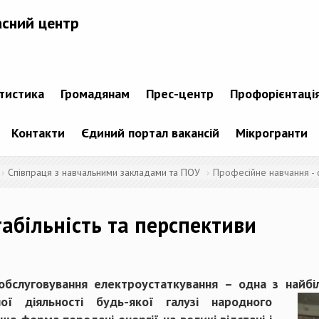
асний центр
атистика
Громадянам
Прес-центр
Профорієнтаці
Контакти
Єдиний портал вакансій
Мікрогранти
Співпраця з навчальними закладами та ПОУ
Професійне навчання - с
абільність та перспективи
обслуговування електроустаткування – одна з най
ї діяльності будь-якої галузі народного