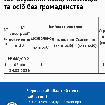
та осіб без громадянства
Прийняте рішення
№
№
Ст
реєстрації
д
Дозволено
п/
документів
Відмовлено
Скасовано
(мі
п
в ЦЗ
(к-ть осіб)
(к-ть осіб)
(к-ть осіб)
№448/09.2-
1.
02 від
1
1
24.02.2026
Черкаський обласний центр
зайнятості
18008, м. Черкаси, вул. Володимира