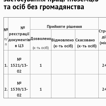
та осіб без громадянства
Прийняте рішення
№
№
Стр
реєстрації
ді
Дозволено
п/
документів
Відмовлено
Скасовано
(міс
п
в ЦЗ
(к-ть осіб)
(к-ть осіб)
(к-ть осіб)
№
1.
1521/13-
1
2
02
№
2.
1539/13-
1
2
02