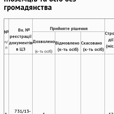
громадянства
Прийняте рішення
Вх. №
№
Стр
реєстрації
дії
Дозволено
п/
документів
Відмовлено
Скасовано
(міс
п
в ЦЗ
(к-ть осіб)
(к-ть осіб)
(к-ть осіб)
731/13-