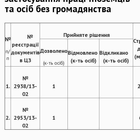
та осіб без громадянства
Прийняте рішення
№
№
Ст
реєстрації
д
Дозволено
п/
документів
Відмовлено
Відкликано
(м
п
в ЦЗ
(к-ть осіб)
(к-ть осіб)
(к-ть осіб)
№
1.
2938/13-
1
02
№
2.
2953/13-
1
02