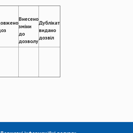
Внесено
овжено
Дублікат
зміни
доз
видано
до
дозвіл
дозволу