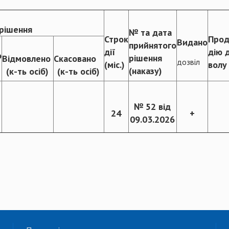
рішення
№ та дата
Строк
Прод
Видано
прийнятого
дії
дію 
о
рішення
Відмовлено
Скасовано
дозвіл
(міс.)
волу
(наказу)
(к-ть осіб)
(к-ть осіб)
№ 52 від
24
+
09.03.2026