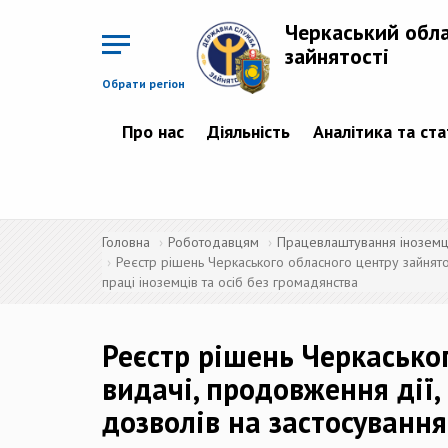
Перейти
до
Черкаський обл
основного
матеріалу
зайнятості
Обрати регіон
Про нас
Діяльність
Аналітика та ст
Головна
Роботодавцям
Працевлаштування іноземців
Реєстр рішень Черкаського обласного центру зайнятос
праці іноземців та осіб без громадянства
Реєстр рішень Черкасько
видачі, продовження дії,
дозволів на застосування