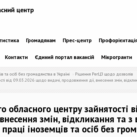
асний центр
атистика
Громадянам
Прес-центр
Профорієнтаці
Контакти
Єдиний портал вакансій
Мікрогранти
 та осіб без громадянства в Україні
Рішення РегЦЗ щодо дозволів
ті від 09.03.2026 щодо видачі, продовження дії, внесення змін, відклик
го обласного центру зайнятості 
 внесення змін, відкликання та з
 праці іноземців та осіб без гро