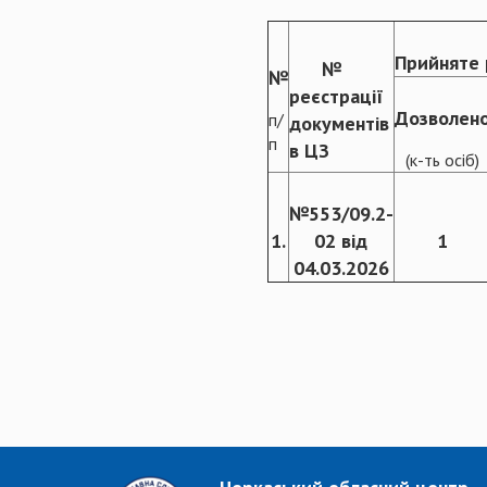
Прийняте 
№
№
реєстрації
Дозволен
п/
документів
п
в ЦЗ
(к-ть осіб)
№553/09.2-
1.
02 від
1
04.03.2026