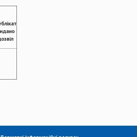
ублікат
идано
дозвіл