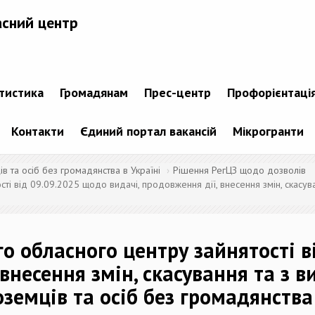
асний центр
атистика
Громадянам
Прес-центр
Профорієнтаці
Контакти
Єдиний портал вакансій
Мікрогранти
 та осіб без громадянства в Україні
Рішення РегЦЗ щодо дозволів
ті від 09.09.2025 щодо видачі, продовження дії, внесення змін, скасува
го обласного центру зайнятості 
 внесення змін, скасування та з в
оземців та осіб без громадянства