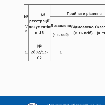
Прийняте рішення
№
№
реєстрації
Дозволено
п/
документів
Відмовлено
Ска
п
в ЦЗ
(к-ть осіб)
(к-т
(к-ть осіб)
№
1.
2682/13-
1
02