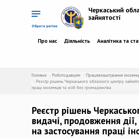
Перейти
до
Черкаський обл
основного
матеріалу
зайнятості
Обрати регіон
Про нас
Діяльність
Аналітика та ст
Головна
Роботодавцям
Працевлаштування іноземців
Реєстр рішень Черкаського обласного центру зайнятос
праці іноземців та осіб без громадянства
Реєстр рішень Черкасько
видачі, продовження дії,
на застосування праці ін