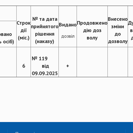
№ та дата
Внесено
Строк
Продовжено
Д
Видано
прийнятого
зміни
дії
дію доз
в
рішення
до
совано
дозвіл
(міс.)
волу
(наказу)
дозволу
ь осіб)
№ 119
6
від
+
09.09.2025