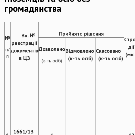
громадянства
Прийняте рішення
Вх. №
№
Стр
реєстрації
дії
Дозволено
п/
документів
Відмовлено
Скасовано
(міс
п
в ЦЗ
(к-ть осіб)
(к-ть осіб)
(к-ть осіб)
1661/13-