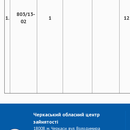
803/13-
1.
1
12
02
Черкаський обласний центр
зайнятості
18008, м. Черкаси, вул. Володимира