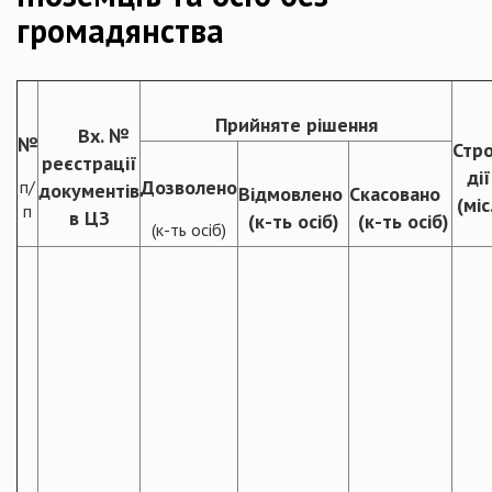
громадянства
Прийняте рішення
Вх. №
№
Стр
реєстрації
дії
Дозволено
п/
документів
Відмовлено
Скасовано
(міс
п
в ЦЗ
(к-ть осіб)
(к-ть осіб)
(к-ть осіб)