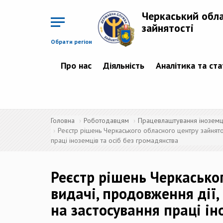
Перейти
до
Черкаський обл
основного
матеріалу
зайнятості
Обрати регіон
Про нас
Діяльність
Аналітика та ст
Головна
Роботодавцям
Працевлаштування іноземців
Реєстр рішень Черкаського обласного центру зайнятос
праці іноземців та осіб без громадянства
Реєстр рішень Черкасько
видачі, продовження дії,
на застосування праці ін