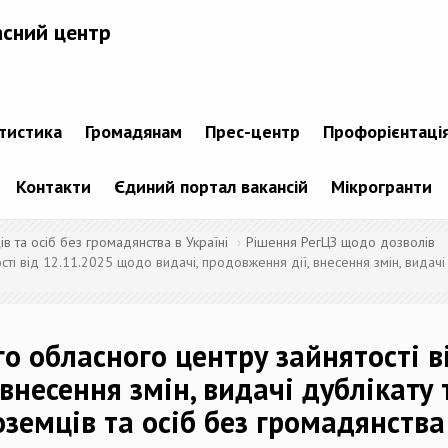
асний центр
атистика
Громадянам
Прес-центр
Профорієнтаці
Контакти
Єдиний портал вакансій
Мікрогранти
 та осіб без громадянства в Україні
Рішення РегЦЗ щодо дозволів
ті від 12.11.2025 щодо видачі, продовження дії, внесення змін, видачі 
го обласного центру зайнятості 
 внесення змін, видачі дублікату
оземців та осіб без громадянства