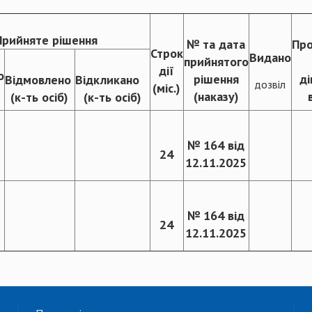
Прийняте рішення
№ та дата
Пр
Строк
Видано
прийнятого
дії
о
рішення
ді
Відмовлено
Відкликано
дозвіл
(міс.)
(наказу)
(к-ть осіб)
(к-ть осіб)
№ 164 від
24
12.11.2025
№ 164 від
24
12.11.2025