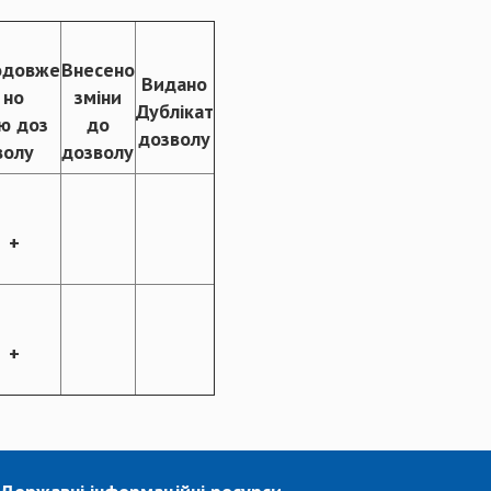
одовже
Внесено
Видано
но
зміни
Дублікат
ю доз
до
дозволу
волу
дозволу
+
+