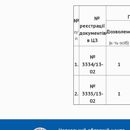
№
№
реєстрації
Дозволен
п/
документів
п
в ЦЗ
(к-ть осіб)
№
1.
3334/13-
1
02
№
2.
3335/13-
1
02