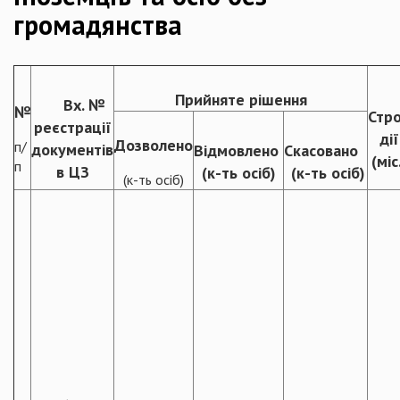
громадянства
Прийняте рішення
Вх. №
№
Стр
реєстрації
дії
Дозволено
п/
документів
Відмовлено
Скасовано
(міс
п
в ЦЗ
(к-ть осіб)
(к-ть осіб)
(к-ть осіб)