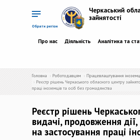
Перейти
до
Черкаський обл
основного
матеріалу
зайнятості
Обрати регіон
Про нас
Діяльність
Аналітика та ст
Головна
Роботодавцям
Працевлаштування іноземців
Реєстр рішень Черкаського обласного центру зайнятос
праці іноземців та осіб без громадянства
Реєстр рішень Черкасько
видачі, продовження дії,
на застосування праці ін