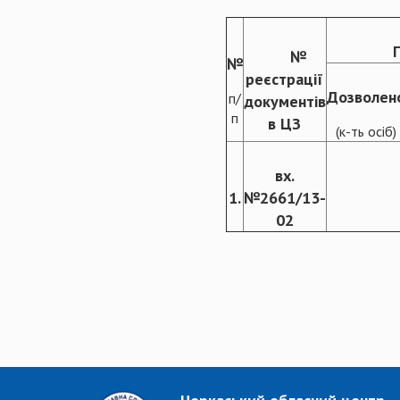
№
№
реєстрації
Дозволен
п/
документів
п
в ЦЗ
(к-ть осіб)
вх.
1.
№2661/13-
02