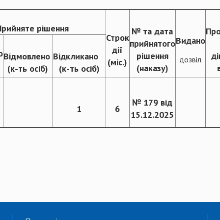
Прийняте рішення
№ та дата
Пр
Строк
Видано
прийнятого
дії
о
рішення
ді
Відмовлено
Відкликано
дозвіл
(міс.)
(наказу)
(к-ть осіб)
(к-ть осіб)
№ 179 від
1
6
15.12.2025