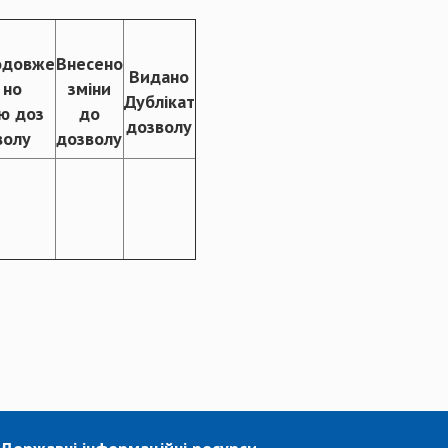
одовже
Внесено
Видано
но
зміни
Дублікат
ю доз
до
дозволу
волу
дозволу