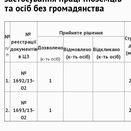
та осіб без громадянства
Прийняте рішення
№
№
Ст
реєстрації
д
Дозволено
п/
документів
Відмовлено
Відкликано
(м
п
в ЦЗ
(к-ть осіб)
(к-ть осіб)
(к-ть осіб)
№
1.
1692/13-
1
02
№
2.
1693/13-
1
02