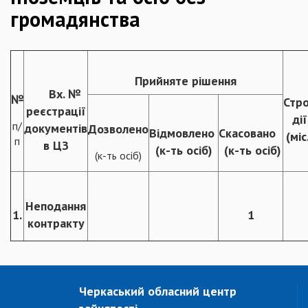
громадянства
Прийняте рішення
Вх. №
№
Стр
реєстрації
дії
п/
документів
Дозволено
Відмовлено
Скасовано
(міс
п
в ЦЗ
(к-ть осіб)
(к-ть осіб)
(к-ть осіб)
Неподання
1.
1
контракту
Черкаський обласний центр