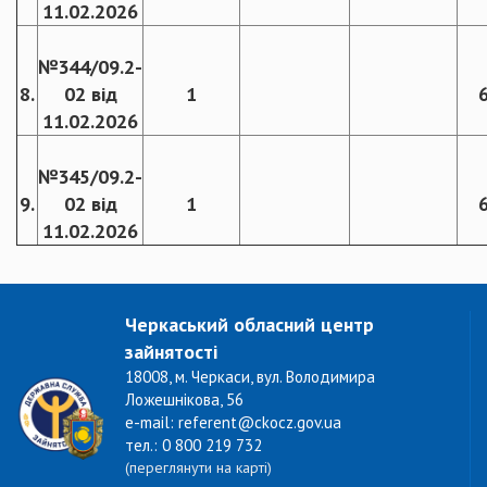
11.02.2026
№344/09.2-
8.
02 від
1
11.02.2026
№345/09.2-
9.
02 від
1
11.02.2026
Черкаський обласний центр
зайнятості
18008, м. Черкаси, вул. Володимира
Ложешнікова, 56
e-mail: referent@ckocz.gov.ua
тел.: 0 800 219 732
(переглянути на карті)