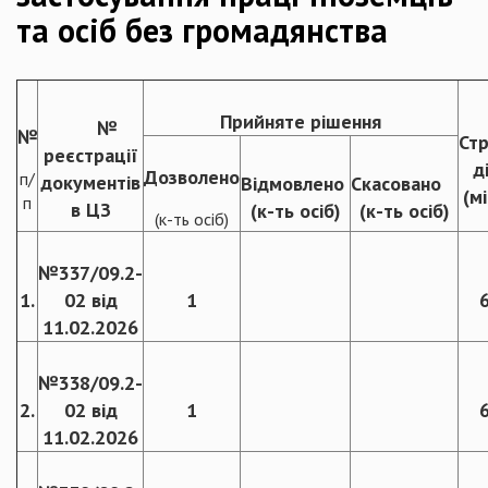
та осіб без громадянства
Прийняте рішення
№
№
Ст
реєстрації
д
Дозволено
п/
документів
Відмовлено
Скасовано
(мі
п
в ЦЗ
(к-ть осіб)
(к-ть осіб)
(к-ть осіб)
№337/09.2-
1.
02 від
1
11.02.2026
№338/09.2-
2.
02 від
1
11.02.2026