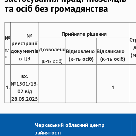
та осіб без громадянства
Прийняте рішення
№
№
Ст
реєстрації
д
Дозволено
п/
документів
Відмовлено
Відкликано
(м
п
в ЦЗ
(к-ть осіб)
(к-ть осіб)
(к-ть осіб)
вх.
№1501/13-
1.
1
02 від
28.05.2025
Черкаський обласний центр
зайнятості