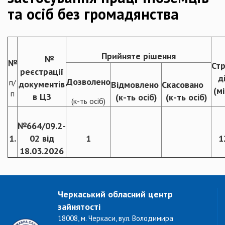
та осіб без громадянства
Прийняте рішення
№
№
Ст
реєстрації
д
Дозволено
п/
документів
Відмовлено
Скасовано
(мі
п
в ЦЗ
(к-ть осіб)
(к-ть осіб)
(к-ть осіб)
№664/09.2-
1.
02 від
1
1
18.03.2026
Черкаський обласний центр
зайнятості
18008, м. Черкаси, вул. Володимира