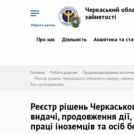
Перейти
до
Черкаський обл
основного
матеріалу
зайнятості
Обрати регіон
Про нас
Діяльність
Аналітика та ст
Головна
Роботодавцям
Працевлаштування іноземців
Реєстр рішень Черкаського обласного центру зайнятос
без громадянства
Реєстр рішень Черкасько
видачі, продовження дії,
праці іноземців та осіб 