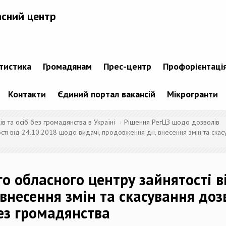
асний центр
атистика
Громадянам
Прес-центр
Профорієнтаці
Контакти
Єдиний портал вакансій
Мікрогранти
 та осіб без громадянства в Україні
Рішення РегЦЗ щодо дозволів
ті від 24.10.2018 щодо видачі, продовження дії, внесення змін та скасу
го обласного центру зайнятості 
 внесення змін та скасування доз
без громадянства