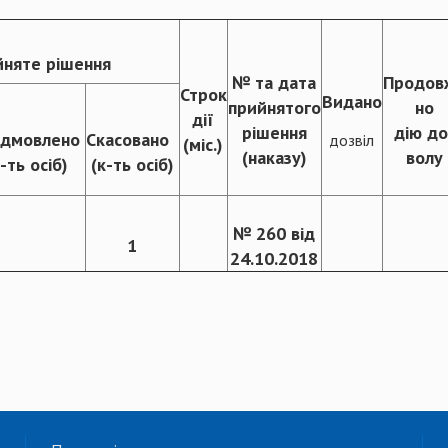
няте рішення
№ та дата
Продов
Строк
Видано
прийнятого
но
дії
рішення
дію до
ідмовлено
Скасовано
дозвіл
(міс.)
(наказу)
волу
-ть осіб)
(к-ть осіб)
№ 260 від
1
24.10.2018