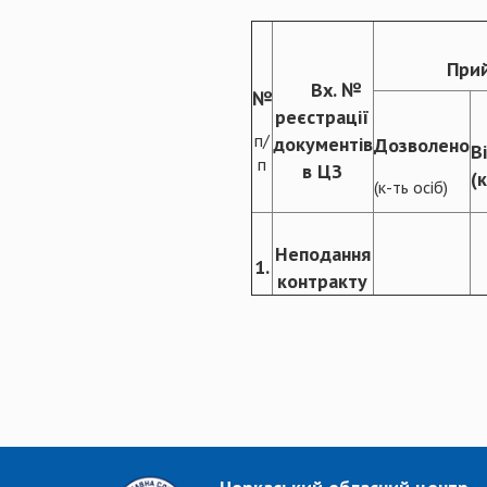
Прий
Вх. №
№
реєстрації
п/
документів
Дозволено
В
п
в ЦЗ
(к
(к-ть осіб)
Неподання
1.
контракту