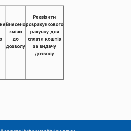
Реквізити
же
Внесено
розрахункового
зміни
рахунку для
з
до
сплати коштів
дозволу
за видачу
дозволу