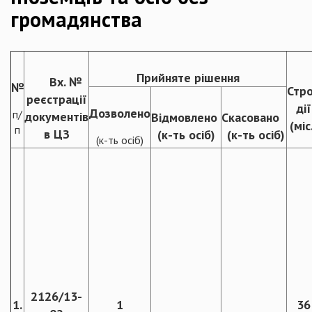
громадянства
Прийняте рішення
Вх. №
№
Стр
реєстрації
дії
Дозволено
п/
документів
Відмовлено
Скасовано
(міс
п
в ЦЗ
(к-ть осіб)
(к-ть осіб)
(к-ть осіб)
2126/13-
1.
1
36