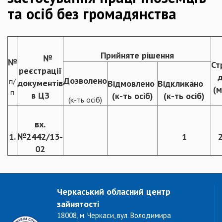
та осіб без громадянства
Прийняте рішення
№
№
Ст
реєстрації
д
Дозволено
п/
документів
Відмовлено
Відкликано
(м
п
в ЦЗ
(к-ть осіб)
(к-ть осіб)
(к-ть осіб)
вх.
1.
№2442/13-
1
02
Черкаський обласний центр
зайнятості
18008, м. Черкаси, вул. Володимира