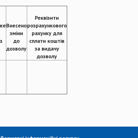
Реквізити
же
Внесено
розрахункового
зміни
рахунку для
з
до
сплати коштів
дозволу
за видачу
дозволу