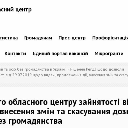
асний центр
атистика
Громадянам
Прес-центр
Профорієнтаці
Контакти
Єдиний портал вакансій
Мікрогранти
 та осіб без громадянства в Україні
Рішення РегЦЗ щодо дозволів
ті від 29.07.2019 щодо видачі, продовження дії, внесення змін та скасу
о обласного центру зайнятості в
 внесення змін та скасування доз
без громадянства