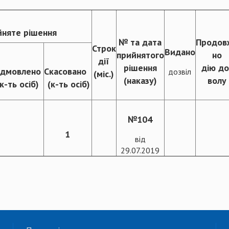
няте рішення
№ та дата
Продов
Строк
Видано
прийнятого
но
дії
рішення
дію до
ідмовлено
Скасовано
дозвіл
(міс.)
(наказу)
волу
(к-ть осіб)
(к-ть осіб)
№104
1
від
29.07.2019