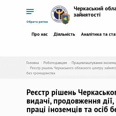
Перейти
до
Черкаський обл
основного
матеріалу
зайнятості
Обрати регіон
Про нас
Діяльність
Аналітика та ст
Головна
Роботодавцям
Працевлаштування іноземців
Реєстр рішень Черкаського обласного центру зайнятос
без громадянства
Реєстр рішень Черкаськог
видачі, продовження дії,
праці іноземців та осіб 