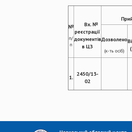
Прий
Вх. №
№
реєстрації
п/
документів
Дозволено
В
п
в ЦЗ
(к-ть осіб)
2450/13-
1.
02