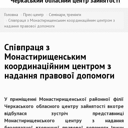
Черкаський обласний центр зайнятості
Головна
Прес-центр
Семінари, тренінги
Співпраця з Монастирищенським координаційним центром з
надання правової допомоги
Співпраця з
Монастирищенським
координаційним центром з
надання правової допомоги
У приміщенні Монастирищенської районної філії
Черкаського обласного центру зайнятості вкотре
відбулася зустріч представниці
Монастирищенського центру з надання
безоплатної вторинної правової допомоги Ірини