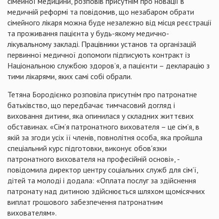
сімейної медицини, розповів присутнім про новації в
медичній реформі та повідомив, що незабаром обрати
сімейного лікаря можна буде незалежно від місця реєстрації
та проживання пацієнта у будь-якому медично-
лікувальному закладі. Працівники установ та організацій
первинної медичної допомоги підписують контракт із
Національною службою здоров’я, а пацієнти – декларацію з
тими лікарями, яких самі собі обрали.
Тетяна Бородієнко розповіла присутнім про патронатне
батьківство, що передбачає тимчасовий догляд і
виховання дитини, яка опинилася у складних життєвих
обставинах. «Сім’я патронатного вихователя – це сім’я, в
якій за згоди усіх її членів, повнолітня особа, яка пройшла
спеціальний курс підготовки, виконує обов'язки
патронатного вихователя на професійній основі», -
повідомила директор центру соціальних служб для сім’ї,
дітей та молоді і додала: «Оплата послуг за здійснення
патронату над дитиною здійснюється шляхом щомісячних
виплат грошового забезпечення патронатним
вихователям».